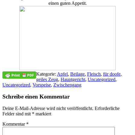
einen guten Appetit.
Kategorie:
Apfel
,
Beilage
,
Fleisch
,
für doofe
,
geiles Zeug
,
Hauptgericht
,
Uncategorized
,
Uncategorized
,
Vorspeise
,
Zwischengang
Schreibe einen Kommentar
Deine E-Mail-Adresse wird nicht veröffentlicht.
Erforderliche
Felder sind mit
*
markiert
Kommentar
*