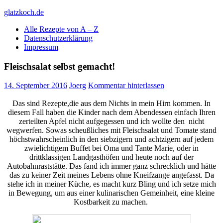
Skip
glatzkoch.de
to
Alle Rezepte von A – Z
content
Kochen für Doofe und Genießer
Datenschutzerklärung
Impressum
Fleischsalat selbst gemacht!
14. September 2016
Joerg
Kommentar hinterlassen
Das sind Rezepte,die aus dem Nichts in mein Hirn kommen. In
diesem Fall haben die Kinder nach dem Abendessen einfach Ihren
zerteilten Apfel nicht aufgegessen und ich wollte den nicht
wegwerfen. Sowas scheußliches mit Fleischsalat und Tomate stand
höchstwahrscheinlich in den siebzigern und achtzigern auf jedem
zwielichtigem Buffet bei Oma und Tante Marie, oder in
drittklassigen Landgasthöfen und heute noch auf der
Autobahnraststätte. Das fand ich immer ganz schrecklich und hätte
das zu keiner Zeit meines Lebens ohne Kneifzange angefasst. Da
stehe ich in meiner Küche, es macht kurz Bling und ich setze mich
in Bewegung, um aus einer kulinarischen Gemeinheit, eine kleine
Kostbarkeit zu machen.