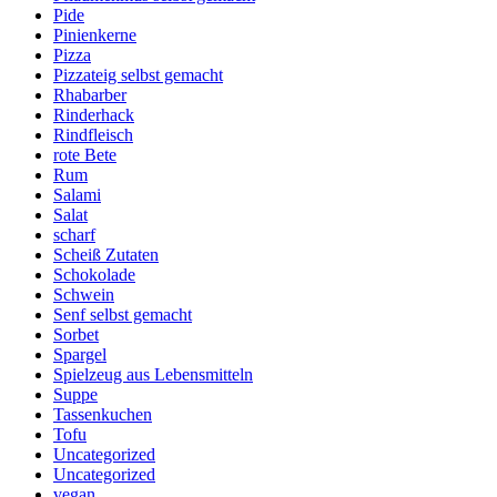
Pide
Pinienkerne
Pizza
Pizzateig selbst gemacht
Rhabarber
Rinderhack
Rindfleisch
rote Bete
Rum
Salami
Salat
scharf
Scheiß Zutaten
Schokolade
Schwein
Senf selbst gemacht
Sorbet
Spargel
Spielzeug aus Lebensmitteln
Suppe
Tassenkuchen
Tofu
Uncategorized
Uncategorized
vegan