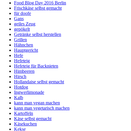
Food Blog Day 2016 Berlin
Frischkäse selbst gemacht
für doofe
Gans
geiles Zeug
gepökelt
Getränke selbst herstellen
Grillen
Hähnchen
Hauptgericht
Hefe
Hefeteig
Hefeteig für Backnieten
Himbeeren
Hirsch
Hollandaise selbst gemacht
Hotdog
Ingwerlimonade
Kalb
kann man vegan machen
kann man vegetarisch machen
Kartoffeln
Käse selbst gemacht
Käsekuchen
Kekse