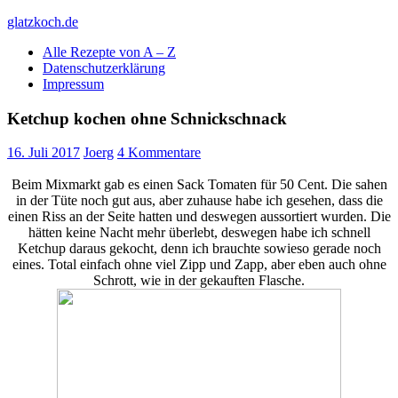
Skip
glatzkoch.de
to
Alle Rezepte von A – Z
content
Kochen für Doofe und Genießer
Datenschutzerklärung
Impressum
Ketchup kochen ohne Schnickschnack
16. Juli 2017
Joerg
4 Kommentare
Beim Mixmarkt gab es einen Sack Tomaten für 50 Cent. Die sahen
in der Tüte noch gut aus, aber zuhause habe ich gesehen, dass die
einen Riss an der Seite hatten und deswegen aussortiert wurden. Die
hätten keine Nacht mehr überlebt, deswegen habe ich schnell
Ketchup daraus gekocht, denn ich brauchte sowieso gerade noch
eines. Total einfach ohne viel Zipp und Zapp, aber eben auch ohne
Schrott, wie in der gekauften Flasche.