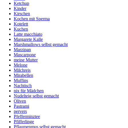
Ketchup
Kinder
Kirschen
Kochen mit Sperma
Kotelett
Kuchen
Latte macchiato
Margarete Kalle
Marshmallows selbst gemacht
Marzipan
Mascarpone
meine Mutter
Melone
Milchreis
Mirabellen
Muffins
Nachtisch
nix für Mädchen
Nudelteig selbst gemacht
Oliven
Pastrami
pervers
Pfefferminztee
Pfifferlinge
Pflaumenmus selbst gemacht