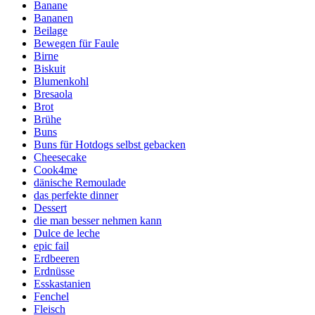
Banane
Bananen
Beilage
Bewegen für Faule
Birne
Biskuit
Blumenkohl
Bresaola
Brot
Brühe
Buns
Buns für Hotdogs selbst gebacken
Cheesecake
Cook4me
dänische Remoulade
das perfekte dinner
Dessert
die man besser nehmen kann
Dulce de leche
epic fail
Erdbeeren
Erdnüsse
Esskastanien
Fenchel
Fleisch