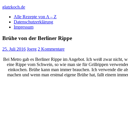
Skip
glatzkoch.de
to
Alle Rezepte von A – Z
content
Kochen für Doofe und Genießer
Datenschutzerklärung
Impressum
Brühe von der Berliner Rippe
25. Juli 2016
Joerg
2 Kommentare
Bei Metro gab es Berliner Rippe im Angebot. Ich weiß zwar nicht, wa
eine Rippe vom Schwein, so wie man sie für Grillrippen verwenden
einkochen. Brühe kann man immer brauchen. Ich verwende die als B
machen und wenn man erstmal eigene Brühe hat, fallt einem immer 