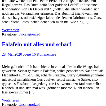
Ich habe wieder mal eine echte Perle der Alltagsküche aus dem
Regal gezerrt. Das Buch heißt “der goldene Löffel” und ist eine
Kooperation von Dr Oetker mit “Quelle”, die älteren werden sich
noch an das Versandhaus erinnern. Das Buch ist irgendwann aus
den sechziger, oder siebziger Jahren des letzten Jahrhunderts. Ganz
scheußliche Fotos, neben denen ich mich mal wie ein […]
Weiterlesen
Kategorie:
Uncategorized
Falafeln mit alles und scharf
28. Mai 2020
Joerg
16 Kommentare
Mehr geht nicht. Ich habe hier echt einmal alles in die Waagschale
geworfen. Selbst gemachte Falafeln, selbst gebackenes Naanbrot als
Fladenbrot zum Befüllen, scharfe Sriracha, Curryjoghurtmayonnaise
mit selbst gemahlenem Currypulver, selbst gemachte Salate, also
typisches Fastfood, das jeder gerne isst, wenn er zu faul zum selbst
Kochen ist und sich mal was “gönnen” möchte. Nicht lachen, ich
lese sowas immer […]
Weiterlesen
Kategorie:
Uncategorized