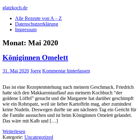
Skip
glatzkoch.de
to
Alle Rezepte von A – Z
content
Kochen für Doofe und Genießer
Datenschutzerklärung
Impressum
Monat:
Mai 2020
Königinnen Omelett
31. Mai 2020
Joerg
Kommentar hinterlassen
Das ist eine Rezeptentstehung nach meinem Geschmack. Friedrich
hatte sich den Makkaroniauflauf aus meinem Kochbuch “der
goldene Löffel” gesucht und die Margarete hat darüber geschimpft
wie ein Rohrspatz, weil sie lieber Kartoffeln mag, aber zumindest
keine Nudeln. Deswegen durfte sie am nächsten Tag ein Gericht für
die Familie aussuchen und ist beim Königinnen Omelett gelandet.
Das wäre mit Kalb und […]
Weiterlesen
Kategorie:
Uncategorized