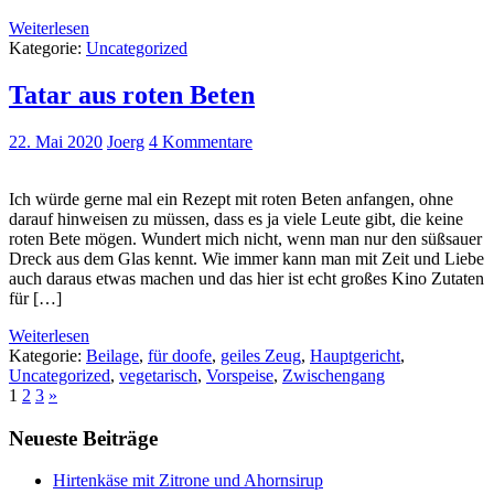
Weiterlesen
Kategorie:
Uncategorized
Tatar aus roten Beten
22. Mai 2020
Joerg
4 Kommentare
Ich würde gerne mal ein Rezept mit roten Beten anfangen, ohne
darauf hinweisen zu müssen, dass es ja viele Leute gibt, die keine
roten Bete mögen. Wundert mich nicht, wenn man nur den süßsauer
Dreck aus dem Glas kennt. Wie immer kann man mit Zeit und Liebe
auch daraus etwas machen und das hier ist echt großes Kino Zutaten
für […]
Weiterlesen
Kategorie:
Beilage
,
für doofe
,
geiles Zeug
,
Hauptgericht
,
Uncategorized
,
vegetarisch
,
Vorspeise
,
Zwischengang
1
2
3
»
Neueste Beiträge
Hirtenkäse mit Zitrone und Ahornsirup