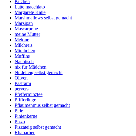
Kuchen
Latte macchiato
Margarete Kalle
Marshmallows selbst gemacht
Marzipan
Mascarpone
meine Mutter
Melone
Milchreis
Mirabellen
Muffins
Nachtisch
nix für Mädchen
Nudelteig selbst gemacht
Oliven
Pastrami
pervers
Pfefferminztee
Pfifferlinge
Pflaumenmus selbst gemacht
Pide
Pinienkerne
Pizza
Pizzateig selbst gemacht
Rhabarber