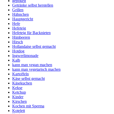
gepökelt
Getränke selbst herstellen
Grillen
Hähnchen
Hauptgericht
Hefe
Hefeteig
Hefeteig für Backnieten
Himbeeren
Hirsch
Hollandaise selbst gemacht
Hotdog
Ingwerlimonade
Kalb
kann man vegan machen
kann man vegetarisch machen
Kartoffeln
Käse selbst gemacht
Käsekuchen
Kekse
Ketchup
Kinder
Kirschen
Kochen mit Sperma
Kotelett