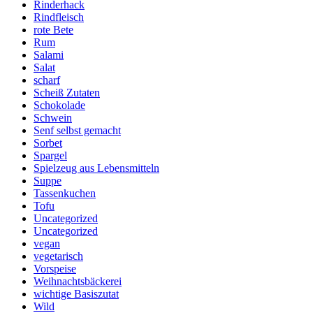
Rinderhack
Rindfleisch
rote Bete
Rum
Salami
Salat
scharf
Scheiß Zutaten
Schokolade
Schwein
Senf selbst gemacht
Sorbet
Spargel
Spielzeug aus Lebensmitteln
Suppe
Tassenkuchen
Tofu
Uncategorized
Uncategorized
vegan
vegetarisch
Vorspeise
Weihnachtsbäckerei
wichtige Basiszutat
Wild