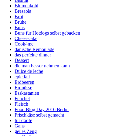
Biskuit
Blumenkohl
Bresaola
Brot
Brühe
Buns
Buns für Hotdogs selbst gebacken
Cheesecake
Cook4me
dänische Remoulade
das perfekte dinner
Dessert
die man besser nehmen kann
Dulce de leche
epic fail
Erdbeeren
Erdnüsse
Esskastanien
Fenchel
Fleisch
Food Blog Day 2016 Berlin
Frischkäse selbst gemacht
für doofe
Gans
geiles Zeug