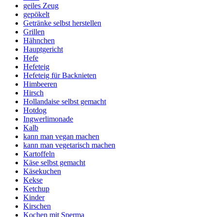
geiles Zeug
gepökelt
Getränke selbst herstellen
Grillen
Hähnchen
Hauptgericht
Hefe
Hefeteig
Hefeteig für Backnieten
Himbeeren
Hirsch
Hollandaise selbst gemacht
Hotdog
Ingwerlimonade
Kalb
kann man vegan machen
kann man vegetarisch machen
Kartoffeln
Käse selbst gemacht
Käsekuchen
Kekse
Ketchup
Kinder
Kirschen
Kochen mit Sperma