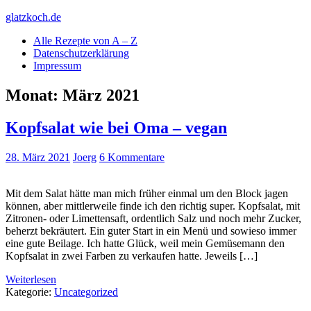
Skip
glatzkoch.de
to
Alle Rezepte von A – Z
content
Kochen für Doofe und Genießer
Datenschutzerklärung
Impressum
Monat:
März 2021
Kopfsalat wie bei Oma – vegan
28. März 2021
Joerg
6 Kommentare
Mit dem Salat hätte man mich früher einmal um den Block jagen
können, aber mittlerweile finde ich den richtig super. Kopfsalat, mit
Zitronen- oder Limettensaft, ordentlich Salz und noch mehr Zucker,
beherzt bekräutert. Ein guter Start in ein Menü und sowieso immer
eine gute Beilage. Ich hatte Glück, weil mein Gemüsemann den
Kopfsalat in zwei Farben zu verkaufen hatte. Jeweils […]
Weiterlesen
Kategorie:
Uncategorized