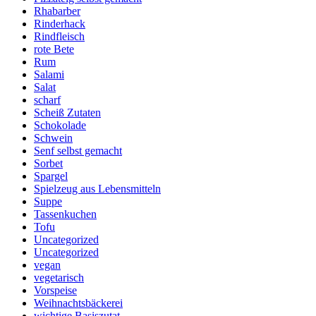
Rhabarber
Rinderhack
Rindfleisch
rote Bete
Rum
Salami
Salat
scharf
Scheiß Zutaten
Schokolade
Schwein
Senf selbst gemacht
Sorbet
Spargel
Spielzeug aus Lebensmitteln
Suppe
Tassenkuchen
Tofu
Uncategorized
Uncategorized
vegan
vegetarisch
Vorspeise
Weihnachtsbäckerei
wichtige Basiszutat