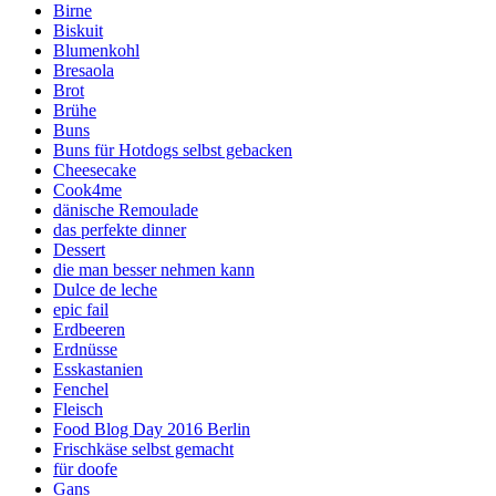
Birne
Biskuit
Blumenkohl
Bresaola
Brot
Brühe
Buns
Buns für Hotdogs selbst gebacken
Cheesecake
Cook4me
dänische Remoulade
das perfekte dinner
Dessert
die man besser nehmen kann
Dulce de leche
epic fail
Erdbeeren
Erdnüsse
Esskastanien
Fenchel
Fleisch
Food Blog Day 2016 Berlin
Frischkäse selbst gemacht
für doofe
Gans