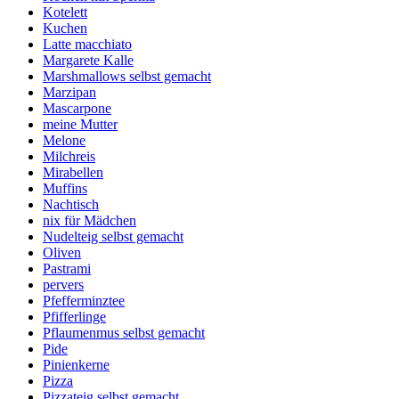
Kotelett
Kuchen
Latte macchiato
Margarete Kalle
Marshmallows selbst gemacht
Marzipan
Mascarpone
meine Mutter
Melone
Milchreis
Mirabellen
Muffins
Nachtisch
nix für Mädchen
Nudelteig selbst gemacht
Oliven
Pastrami
pervers
Pfefferminztee
Pfifferlinge
Pflaumenmus selbst gemacht
Pide
Pinienkerne
Pizza
Pizzateig selbst gemacht