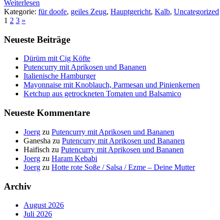
Weiterlesen
Kategorie:
für doofe
,
geiles Zeug
,
Hauptgericht
,
Kalb
,
Uncategorized
1
2
3
»
Neueste Beiträge
Dürüm mit Cig Köfte
Putencurry mit Aprikosen und Bananen
Italienische Hamburger
Mayonnaise mit Knoblauch, Parmesan und Pinienkernen
Ketchup aus getrockneten Tomaten und Balsamico
Neueste Kommentare
Joerg
zu
Putencurry mit Aprikosen und Bananen
Ganesha
zu
Putencurry mit Aprikosen und Bananen
Haifisch
zu
Putencurry mit Aprikosen und Bananen
Joerg
zu
Haram Kebabi
Joerg
zu
Hotte rote Soße / Salsa / Ezme – Deine Mutter
Archiv
August 2026
Juli 2026