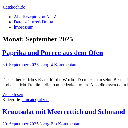
Skip
glatzkoch.de
to
Alle Rezepte von A – Z
content
Kochen für Doofe und Genießer
Datenschutzerklärung
Impressum
Monat:
September 2025
Paprika und Porree aus dem Ofen
30. September 2025
Joerg
4 Kommentare
Das ist herbstliches Essen für die Woche. Da muss man seine Beschäf
und das nicht Fraktion, die man bedenken muss. Also die essen dan
Weiterlesen
Kategorie:
Uncategorized
Krautsalat mit Meerrettich und Schmand
29. September 2025
Joerg
Ein Kommentar