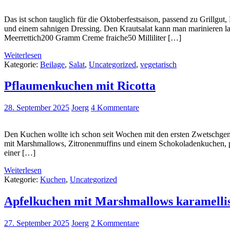
Das ist schon tauglich für die Oktoberfestsaison, passend zu Grillgu
und einem sahnigen Dressing. Den Krautsalat kann man marinieren la
Meerrettich200 Gramm Creme fraiche50 Milliliter […]
Weiterlesen
Kategorie:
Beilage
,
Salat
,
Uncategorized
,
vegetarisch
Pflaumenkuchen mit Ricotta
28. September 2025
Joerg
4 Kommentare
Den Kuchen wollte ich schon seit Wochen mit den ersten Zwetschgen 
mit Marshmallows, Zitronenmuffins und einem Schokoladenkuchen, pa
einer […]
Weiterlesen
Kategorie:
Kuchen
,
Uncategorized
Apfelkuchen mit Marshmallows karamellis
27. September 2025
Joerg
2 Kommentare