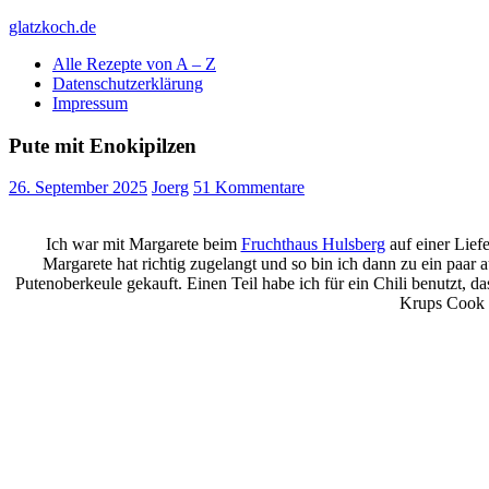
Skip
glatzkoch.de
to
Alle Rezepte von A – Z
content
Kochen für Doofe und Genießer
Datenschutzerklärung
Impressum
Pute mit Enokipilzen
26. September 2025
Joerg
51 Kommentare
Ich war mit Margarete beim
Fruchthaus Hulsberg
auf einer Lief
Margarete hat richtig zugelangt und so bin ich dann zu ein paar
Putenoberkeule gekauft. Einen Teil habe ich für ein Chili benutzt, d
Krups Cook 4