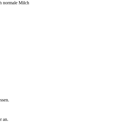
ch normale Milch
ssen.
r an.