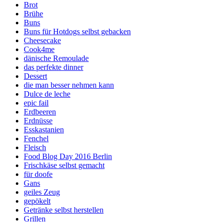
Brot
Brühe
Buns
Buns für Hotdogs selbst gebacken
Cheesecake
Cook4me
dänische Remoulade
das perfekte dinner
Dessert
die man besser nehmen kann
Dulce de leche
epic fail
Erdbeeren
Erdnüsse
Esskastanien
Fenchel
Fleisch
Food Blog Day 2016 Berlin
Frischkäse selbst gemacht
für doofe
Gans
geiles Zeug
gepökelt
Getränke selbst herstellen
Grillen