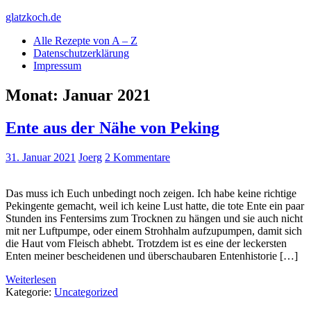
Skip
glatzkoch.de
to
Alle Rezepte von A – Z
content
Kochen für Doofe und Genießer
Datenschutzerklärung
Impressum
Monat:
Januar 2021
Ente aus der Nähe von Peking
31. Januar 2021
Joerg
2 Kommentare
Das muss ich Euch unbedingt noch zeigen. Ich habe keine richtige
Pekingente gemacht, weil ich keine Lust hatte, die tote Ente ein paar
Stunden ins Fentersims zum Trocknen zu hängen und sie auch nicht
mit ner Luftpumpe, oder einem Strohhalm aufzupumpen, damit sich
die Haut vom Fleisch abhebt. Trotzdem ist es eine der leckersten
Enten meiner bescheidenen und überschaubaren Entenhistorie […]
Weiterlesen
Kategorie:
Uncategorized