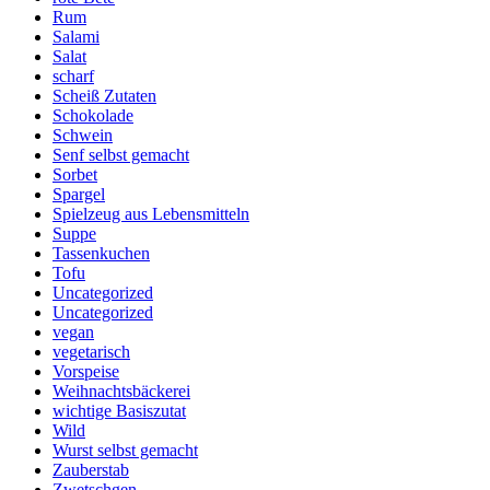
Rum
Salami
Salat
scharf
Scheiß Zutaten
Schokolade
Schwein
Senf selbst gemacht
Sorbet
Spargel
Spielzeug aus Lebensmitteln
Suppe
Tassenkuchen
Tofu
Uncategorized
Uncategorized
vegan
vegetarisch
Vorspeise
Weihnachtsbäckerei
wichtige Basiszutat
Wild
Wurst selbst gemacht
Zauberstab
Zwetschgen