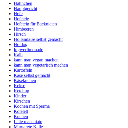
Hähnchen
Hauptgericht
Hefe
Hefeteig
Hefeteig für Backnieten
Himbeeren
Hirsch
Hollandaise selbst gemacht
Hotdog
Ingwerlimonade
Kalb
kann man vegan machen
kann man vegetarisch machen
Kartoffeln
Käse selbst gemacht
Käsekuchen
Kekse
Ketchup
Kinder
Kirschen
Kochen mit Sperma
Kotelett
Kuchen
Latte macchiato
Margarete Kalle