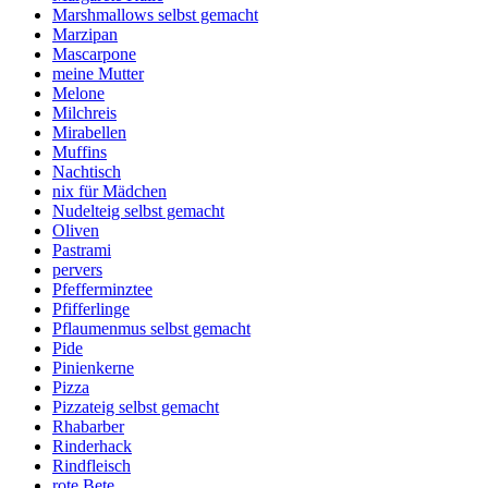
Marshmallows selbst gemacht
Marzipan
Mascarpone
meine Mutter
Melone
Milchreis
Mirabellen
Muffins
Nachtisch
nix für Mädchen
Nudelteig selbst gemacht
Oliven
Pastrami
pervers
Pfefferminztee
Pfifferlinge
Pflaumenmus selbst gemacht
Pide
Pinienkerne
Pizza
Pizzateig selbst gemacht
Rhabarber
Rinderhack
Rindfleisch
rote Bete