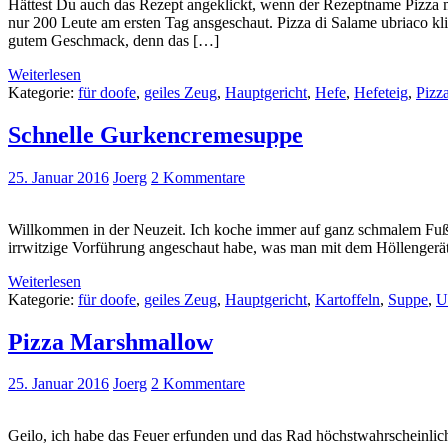
Hättest Du auch das Rezept angeklickt, wenn der Rezeptname Pizza
nur 200 Leute am ersten Tag ansgeschaut. Pizza di Salame ubriaco k
gutem Geschmack, denn das […]
Weiterlesen
Kategorie:
für doofe
,
geiles Zeug
,
Hauptgericht
,
Hefe
,
Hefeteig
,
Pizz
Schnelle Gurkencremesuppe
25. Januar 2016
Joerg
2 Kommentare
Willkommen in der Neuzeit. Ich koche immer auf ganz schmalem Fuß 
irrwitzige Vorführung angeschaut habe, was man mit dem Höllengerät 
Weiterlesen
Kategorie:
für doofe
,
geiles Zeug
,
Hauptgericht
,
Kartoffeln
,
Suppe
,
U
Pizza Marshmallow
25. Januar 2016
Joerg
2 Kommentare
Geilo, ich habe das Feuer erfunden und das Rad höchstwahrscheinlic