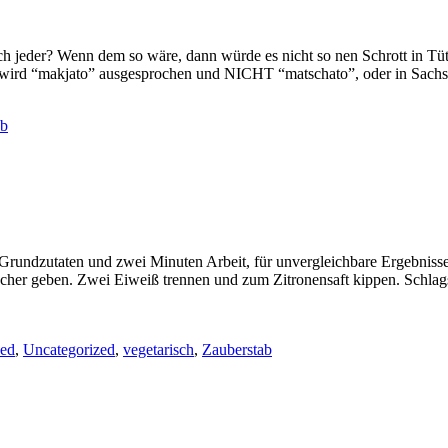
och jeder? Wenn dem so wäre, dann würde es nicht so nen Schrott in T
 und wird “makjato” ausgesprochen und NICHT “matschato”, oder in Sa
ab
undzutaten und zwei Minuten Arbeit, für unvergleichbare Ergebnisse. Z
cher geben. Zwei Eiweiß trennen und zum Zitronensaft kippen. Schlag
zed
,
Uncategorized
,
vegetarisch
,
Zauberstab