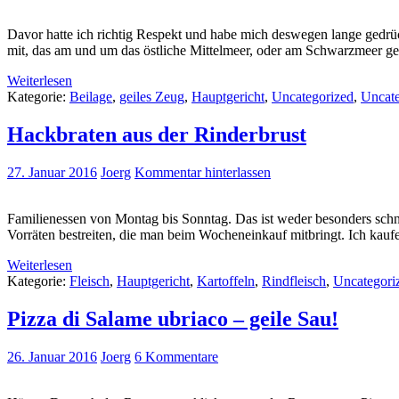
Davor hatte ich richtig Respekt und habe mich deswegen lange gedrüc
mit, das am und um das östliche Mittelmeer, oder am Schwarzmeer gele
Weiterlesen
Kategorie:
Beilage
,
geiles Zeug
,
Hauptgericht
,
Uncategorized
,
Uncate
Hackbraten aus der Rinderbrust
27. Januar 2016
Joerg
Kommentar hinterlassen
Familienessen von Montag bis Sonntag. Das ist weder besonders schne
Vorräten bestreiten, die man beim Wocheneinkauf mitbringt. Ich kaufe
Weiterlesen
Kategorie:
Fleisch
,
Hauptgericht
,
Kartoffeln
,
Rindfleisch
,
Uncategori
Pizza di Salame ubriaco – geile Sau!
26. Januar 2016
Joerg
6 Kommentare