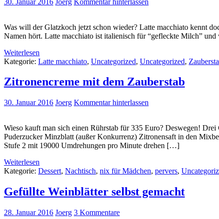
30. Januar 2016
Joerg
Kommentar hinterlassen
Was will der Glatzkoch jetzt schon wieder? Latte macchiato kennt d
Namen hört. Latte macchiato ist italienisch für “gefleckte Milch”
Weiterlesen
Kategorie:
Latte macchiato
,
Uncategorized
,
Uncategorized
,
Zauberst
Zitronencreme mit dem Zauberstab
30. Januar 2016
Joerg
Kommentar hinterlassen
Wieso kauft man sich einen Rührstab für 335 Euro? Deswegen! Drei Gr
Puderzucker Minzblatt (außer Konkurrenz) Zitronensaft in den Mixbe
Stufe 2 mit 19000 Umdrehungen pro Minute drehen […]
Weiterlesen
Kategorie:
Dessert
,
Nachtisch
,
nix für Mädchen
,
pervers
,
Uncategori
Gefüllte Weinblätter selbst gemacht
28. Januar 2016
Joerg
3 Kommentare