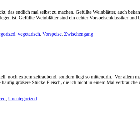
kt, das endlich mal selbst zu machen. Gefüllte Weinblätter, auch bek
gen ist. Gefüllte Weinblätter sind ein echter Vorspeisenklassiker und
gorized
,
vegetarisch
,
Vorspeise
,
Zwischengang
ll, noch extrem zeitraubend, sondern liegt so mittendrin. Vor allem ma
 häufig größere Stücke Fleisch, die ich nicht in einem Mal verbrauche 
zed
,
Uncategorized