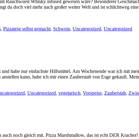
 mit Rauchwurst Whisky infused gewesen wäre? Besonderer Geschmack,
lingt da doch viel mehr nach großer weiter Welt und ist schlichtweg 
a
,
Pizzateig selbst gemacht
,
Schwein
,
Uncategorized
,
Uncategorized
und habe nur einfachste Hilfsmittel. Am Wochenende war ich mit mei
anstellen kann, habe ich mir einen Zauberstab von Esge gekauft. Meine
ncategorized
,
Uncategorized
,
vegetarisch
,
Vorspeise
,
Zauberstab
,
Zwis
h auch noch gleich mit. Pizza Marshmallow, das ist echt DER Kracher!