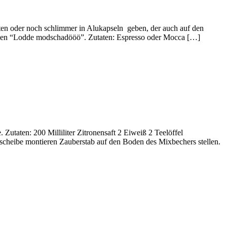
üten oder noch schlimmer in Alukapseln geben, der auch auf den
chsen “Lodde modschadööö”. Zutaten: Espresso oder Mocca […]
utaten: 200 Milliliter Zitronensaft 2 Eiweiß 2 Teelöffel
scheibe montieren Zauberstab auf den Boden des Mixbechers stellen.