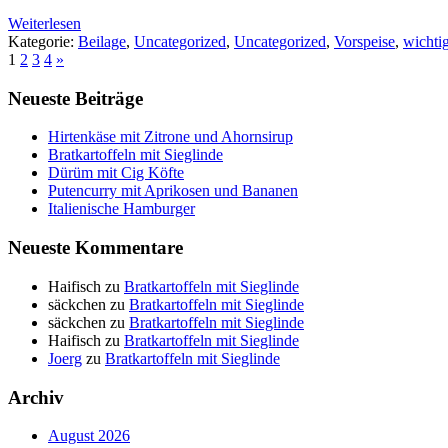
Weiterlesen
Kategorie:
Beilage
,
Uncategorized
,
Uncategorized
,
Vorspeise
,
wichtig
1
2
3
4
»
Neueste Beiträge
Hirtenkäse mit Zitrone und Ahornsirup
Bratkartoffeln mit Sieglinde
Dürüm mit Cig Köfte
Putencurry mit Aprikosen und Bananen
Italienische Hamburger
Neueste Kommentare
Haifisch
zu
Bratkartoffeln mit Sieglinde
säckchen
zu
Bratkartoffeln mit Sieglinde
säckchen
zu
Bratkartoffeln mit Sieglinde
Haifisch
zu
Bratkartoffeln mit Sieglinde
Joerg
zu
Bratkartoffeln mit Sieglinde
Archiv
August 2026