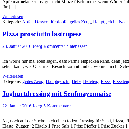
Apfelmarmelade selbst gemacht Minze frisch Immer wenn Wörter farbig
für […]
Weiterlesen
Kategorie:
Apfel
,
Dessert
,
für doofe
,
geiles Zeug
,
Hauptgericht
,
Nacht
Pizza prosciutto lastrupese
23. Januar 2016
Joerg
Kommentar hinterlassen
Ich wollte nur mal eben sagen, dass Parma einpacken kann, denn jet
sehen kann, wer Ostern zu Besuch kommt und da wohnen mehr Schwei
Weiterlesen
Kategorie:
geiles Zeug
,
Hauptgericht
,
Hefe
,
Hefeteig
,
Pizza
,
Pizzatei
Joghurtdressing mit Senfmayonnaise
22. Januar 2016
Joerg
5 Kommentare
Na, noch auf der Suche nach einen tollen Dressing für Salat, Pizza, 
Elaste. Zutaten: 2 Eigelb 1 Prise Salz 1 Prise Pfeffer 1 Prise Zucke