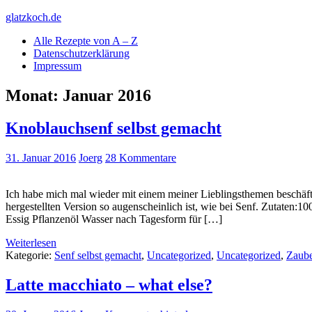
Skip
glatzkoch.de
to
Alle Rezepte von A – Z
content
Kochen für Doofe und Genießer
Datenschutzerklärung
Impressum
Monat:
Januar 2016
Knoblauchsenf selbst gemacht
31. Januar 2016
Joerg
28 Kommentare
Ich habe mich mal wieder mit einem meiner Lieblingsthemen beschäft
hergestellten Version so augenscheinlich ist, wie bei Senf. Zutaten:
Essig Pflanzenöl Wasser nach Tagesform für […]
Weiterlesen
Kategorie:
Senf selbst gemacht
,
Uncategorized
,
Uncategorized
,
Zaube
Latte macchiato – what else?