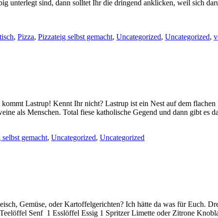
 unterlegt sind, dann solltet Ihr die dringend anklicken, weil sich d
isch
,
Pizza
,
Pizzateig selbst gemacht
,
Uncategorized
,
Uncategorized
,
v
zt kommt Lastrup! Kennt Ihr nicht? Lastrup ist ein Nest auf dem fla
ne als Menschen. Total fiese katholische Gegend und dann gibt es d
g selbst gemacht
,
Uncategorized
,
Uncategorized
Fleisch, Gemüse, oder Kartoffelgerichten? Ich hätte da was für Euch. D
r 1 Teelöffel Senf 1 Esslöffel Essig 1 Spritzer Limette oder Zitrone K