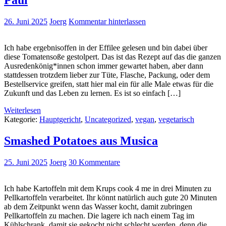
Paul
26. Juni 2025
Joerg
Kommentar hinterlassen
Ich habe ergebnisoffen in der Effilee gelesen und bin dabei über
diese Tomatensoße gestolpert. Das ist das Rezept auf das die ganzen
Ausredenkönig*innen schon immer gewartet haben, aber dann
stattdessen trotzdem lieber zur Tüte, Flasche, Packung, oder dem
Bestellservice greifen, statt hier mal ein für alle Male etwas für die
Zukunft und das Leben zu lernen. Es ist so einfach […]
Weiterlesen
Kategorie:
Hauptgericht
,
Uncategorized
,
vegan
,
vegetarisch
Smashed Potatoes aus Musica
25. Juni 2025
Joerg
30 Kommentare
Ich habe Kartoffeln mit dem Krups cook 4 me in drei Minuten zu
Pellkartoffeln verarbeitet. Ihr könnt natürlich auch gute 20 Minuten
ab dem Zeitpunkt wenn das Wasser kocht, damit zubringen
Pellkartoffeln zu machen. Die lagere ich nach einem Tag im
Kühlschrank, damit sie gekocht nicht schlecht werden, denn die