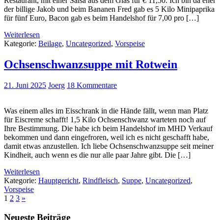
Restaurant, mit einer Salsa aus dem Glas für € 11,50. Ich bin da eher
der billige Jakob und beim Bananen Fred gab es 5 Kilo Minipaprika
für fünf Euro, Bacon gab es beim Handelshof für 7,00 pro […]
Weiterlesen
Kategorie:
Beilage
,
Uncategorized
,
Vorspeise
Ochsenschwanzsuppe mit Rotwein
21. Juni 2025
Joerg
18 Kommentare
Was einem alles im Eisschrank in die Hände fällt, wenn man Platz
für Eiscreme schafft! 1,5 Kilo Ochsenschwanz warteten noch auf
Ihre Bestimmung. Die habe ich beim Handelshof im MHD Verkauf
bekommen und dann eingefroren, weil ich es nicht geschafft habe,
damit etwas anzustellen. Ich liebe Ochsenschwanzsuppe seit meiner
Kindheit, auch wenn es die nur alle paar Jahre gibt. Die […]
Weiterlesen
Kategorie:
Hauptgericht
,
Rindfleisch
,
Suppe
,
Uncategorized
,
Vorspeise
1
2
3
»
Neueste Beiträge