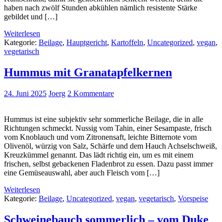
haben nach zwölf Stunden abkühlen nämlich resistente Stärke
gebildet und […]
Weiterlesen
Kategorie:
Beilage
,
Hauptgericht
,
Kartoffeln
,
Uncategorized
,
vegan
,
vegetarisch
Hummus mit Granatapfelkernen
24. Juni 2025
Joerg
2 Kommentare
Hummus ist eine subjektiv sehr sommerliche Beilage, die in alle
Richtungen schmeckt. Nussig vom Tahin, einer Sesampaste, frisch
vom Knoblauch und vom Zitronensaft, leichte Bitternote vom
Olivenöl, würzig von Salz, Schärfe und dem Hauch Achselschweiß,
Kreuzkümmel genannt. Das lädt richtig ein, um es mit einem
frischen, selbst gebackenen Fladenbrot zu essen. Dazu passt immer
eine Gemüseauswahl, aber auch Fleisch vom […]
Weiterlesen
Kategorie:
Beilage
,
Uncategorized
,
vegan
,
vegetarisch
,
Vorspeise
Schweinebauch sommerlich – vom Duke