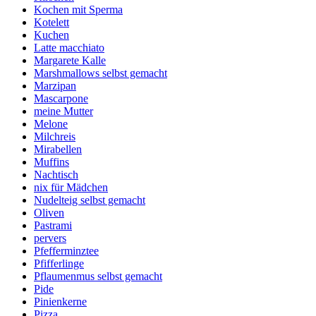
Kochen mit Sperma
Kotelett
Kuchen
Latte macchiato
Margarete Kalle
Marshmallows selbst gemacht
Marzipan
Mascarpone
meine Mutter
Melone
Milchreis
Mirabellen
Muffins
Nachtisch
nix für Mädchen
Nudelteig selbst gemacht
Oliven
Pastrami
pervers
Pfefferminztee
Pfifferlinge
Pflaumenmus selbst gemacht
Pide
Pinienkerne
Pizza