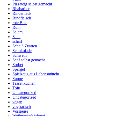
Pizzateig selbst gemacht
Rhabarber
Rinderhack
Rindfleisch
rote Bete
Rum
Salami
Salat
scharf
Scheiß Zutaten
Schokolade
Schwein
Senf selbst gemacht
Sorbet
Spargel
Spielzeug aus Lebensmitteln
Suppe
Tassenkuchen
Tofu
Uncategorized
Uncategorized
vegan
vegetarisch
Vorspeise
Weihnachtsbäckerei