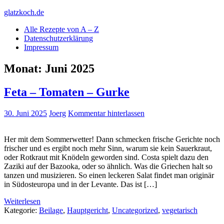
Skip
glatzkoch.de
to
Alle Rezepte von A – Z
content
Kochen für Doofe und Genießer
Datenschutzerklärung
Impressum
Monat:
Juni 2025
Feta – Tomaten – Gurke
30. Juni 2025
Joerg
Kommentar hinterlassen
Her mit dem Sommerwetter! Dann schmecken frische Gerichte noch
frischer und es ergibt noch mehr Sinn, warum sie kein Sauerkraut,
oder Rotkraut mit Knödeln geworden sind. Costa spielt dazu den
Zaziki auf der Bazooka, oder so ähnlich. Was die Griechen halt so
tanzen und musizieren. So einen leckeren Salat findet man originär
in Südosteuropa und in der Levante. Das ist […]
Weiterlesen
Kategorie:
Beilage
,
Hauptgericht
,
Uncategorized
,
vegetarisch