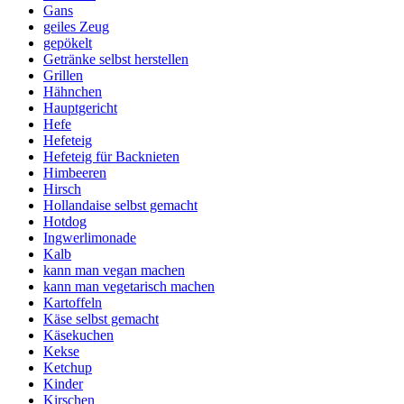
Gans
geiles Zeug
gepökelt
Getränke selbst herstellen
Grillen
Hähnchen
Hauptgericht
Hefe
Hefeteig
Hefeteig für Backnieten
Himbeeren
Hirsch
Hollandaise selbst gemacht
Hotdog
Ingwerlimonade
Kalb
kann man vegan machen
kann man vegetarisch machen
Kartoffeln
Käse selbst gemacht
Käsekuchen
Kekse
Ketchup
Kinder
Kirschen