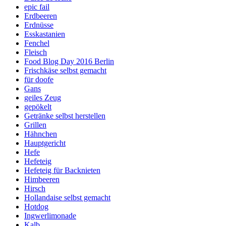
epic fail
Erdbeeren
Erdnüsse
Esskastanien
Fenchel
Fleisch
Food Blog Day 2016 Berlin
Frischkäse selbst gemacht
für doofe
Gans
geiles Zeug
gepökelt
Getränke selbst herstellen
Grillen
Hähnchen
Hauptgericht
Hefe
Hefeteig
Hefeteig für Backnieten
Himbeeren
Hirsch
Hollandaise selbst gemacht
Hotdog
Ingwerlimonade
Kalb