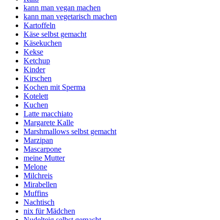
kann man vegan machen
kann man vegetarisch machen
Kartoffeln
Käse selbst gemacht
Käsekuchen
Kekse
Ketchup
Kinder
Kirschen
Kochen mit Sperma
Kotelett
Kuchen
Latte macchiato
Margarete Kalle
Marshmallows selbst gemacht
Marzipan
Mascarpone
meine Mutter
Melone
Milchreis
Mirabellen
Muffins
Nachtisch
nix für Mädchen
Nudelteig selbst gemacht