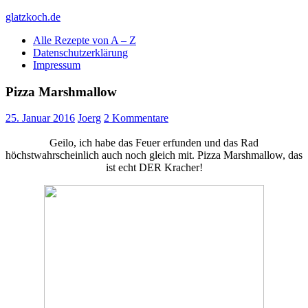
Skip
glatzkoch.de
to
Alle Rezepte von A – Z
content
Kochen für Doofe und Genießer
Datenschutzerklärung
Impressum
Pizza Marshmallow
25. Januar 2016
Joerg
2 Kommentare
Geilo, ich habe das Feuer erfunden und das Rad
höchstwahrscheinlich auch noch gleich mit. Pizza Marshmallow, das
ist echt DER Kracher!