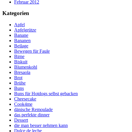
Februar 2012
Kategorien
Apfel
Apfelgrütze
Banane
Bananen
Beilage
Bewegen für Faule
Birne
Biskuit
Blumenkohl
Bresaola
Brot
Brühe
Buns
Buns für Hotdogs selbst gebacken
Cheesecake
Cook4me
dänische Remoulade
das perfekte dinner
Dessert
die man besser nehmen kann
Dulce de leche