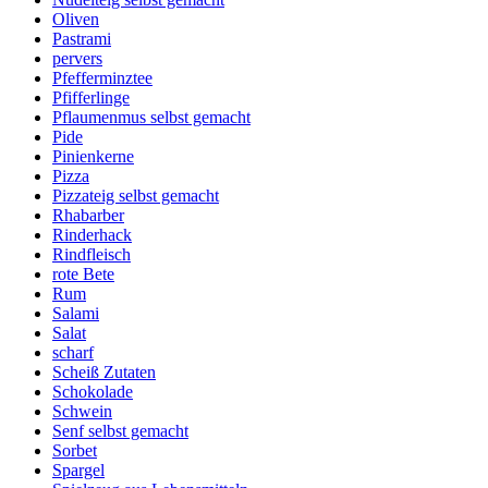
Oliven
Pastrami
pervers
Pfefferminztee
Pfifferlinge
Pflaumenmus selbst gemacht
Pide
Pinienkerne
Pizza
Pizzateig selbst gemacht
Rhabarber
Rinderhack
Rindfleisch
rote Bete
Rum
Salami
Salat
scharf
Scheiß Zutaten
Schokolade
Schwein
Senf selbst gemacht
Sorbet
Spargel