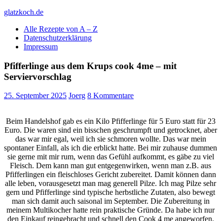
Skip
glatzkoch.de
to
Alle Rezepte von A – Z
content
Kochen für Doofe und Genießer
Datenschutzerklärung
Impressum
Pfifferlinge aus dem Krups cook 4me – mit
Serviervorschlag
25. September 2025
Joerg
8 Kommentare
Beim Handelshof gab es ein Kilo Pfifferlinge für 5 Euro statt für 23
Euro. Die waren sind ein bisschen geschrumpft und getrocknet, aber
das war mir egal, weil ich sie schmoren wollte. Das war mein
spontaner Einfall, als ich die erblickt hatte. Bei mir zuhause dummen
sie gerne mit mir rum, wenn das Gefühl aufkommt, es gäbe zu viel
Fleisch. Dem kann man gut entgegenwirken, wenn man z.B. aus
Pfifferlingen ein fleischloses Gericht zubereitet. Damit können dann
alle leben, vorausgesetzt man mag generell Pilze. Ich mag Pilze sehr
gern und Pfifferlinge sind typische herbstliche Zutaten, also bewegt
man sich damit auch saisonal im September. Die Zubereitung in
meinem Multikocher hatte rein praktische Gründe. Da habe ich nur
den Einkauf reingebracht und schnell den Cook 4 me angeworfen,