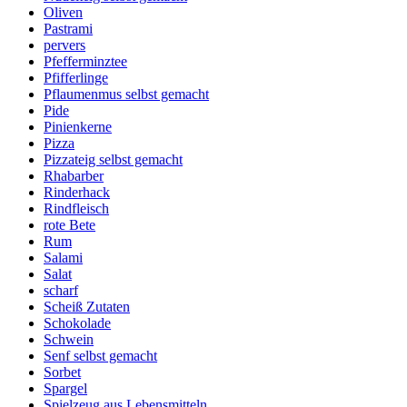
Oliven
Pastrami
pervers
Pfefferminztee
Pfifferlinge
Pflaumenmus selbst gemacht
Pide
Pinienkerne
Pizza
Pizzateig selbst gemacht
Rhabarber
Rinderhack
Rindfleisch
rote Bete
Rum
Salami
Salat
scharf
Scheiß Zutaten
Schokolade
Schwein
Senf selbst gemacht
Sorbet
Spargel
Spielzeug aus Lebensmitteln