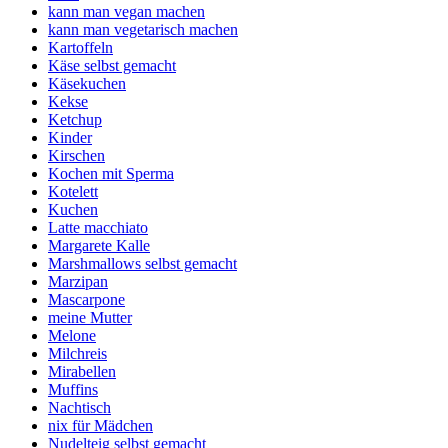
kann man vegan machen
kann man vegetarisch machen
Kartoffeln
Käse selbst gemacht
Käsekuchen
Kekse
Ketchup
Kinder
Kirschen
Kochen mit Sperma
Kotelett
Kuchen
Latte macchiato
Margarete Kalle
Marshmallows selbst gemacht
Marzipan
Mascarpone
meine Mutter
Melone
Milchreis
Mirabellen
Muffins
Nachtisch
nix für Mädchen
Nudelteig selbst gemacht