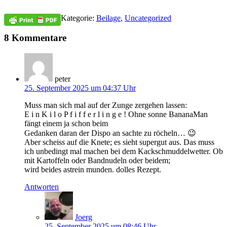
Kategorie:
Beilage
,
Uncategorized
8 Kommentare
peter
25. September 2025 um 04:37 Uhr
Muss man sich mal auf der Zunge zergehen lassen:
E i n K i l o P f i f f e r l i n g e ! Ohne sonne BananaMan
fängt einem ja schon beim
Gedanken daran der Dispo an sachte zu röcheln… 😉
Aber scheiss auf die Knete; es sieht supergut aus. Das muss
ich unbedingt mal machen bei dem Kackschmuddelwetter. Ob
mit Kartoffeln oder Bandnudeln oder beidem;
wird beides astrein munden. dolles Rezept.
Antworten
Joerg
25. September 2025 um 08:46 Uhr