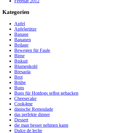
Februar 2012
Kategorien
Apfel
Apfelgrütze
Banane
Bananen
Beilage
Bewegen für Faule
Birne
Biskuit
Blumenkohl
Bresaola
Brot
Brühe
Buns
Buns für Hotdogs selbst gebacken
Cheesecake
Cook4me
dänische Remoulade
das perfekte dinner
Dessert
die man besser nehmen kann
Dulce de leche