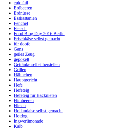
epic fail
Erdbeeren
Erdnüsse
Esskastanien
Fenchel
Fleisch
Food Blog Day 2016 Berlin
Frischkäse selbst gemacht
für doofe
Gans
geiles Zeug
gepökelt
Getränke selbst herstellen
Grillen
Hähnchen
Hauptgericht
Hefe
Hefeteig
Hefeteig für Backnieten
Himbeeren
Hirsch
Hollandaise selbst gemacht
Hotdog
Ingwerlimonade
Kalb