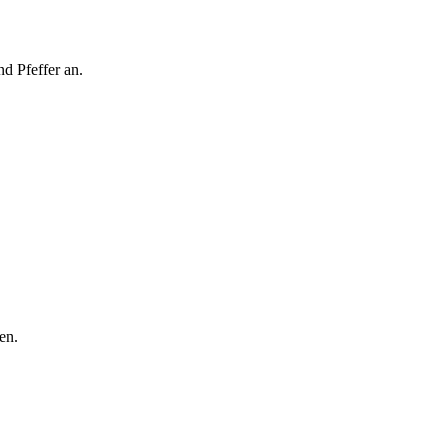
d Pfeffer an.
ben.