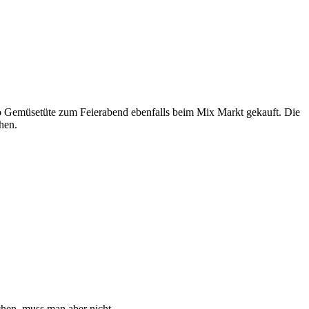
o Gemüsetüte zum Feierabend ebenfalls beim Mix Markt gekauft. Die
chen.
hen, muss man aber nicht.