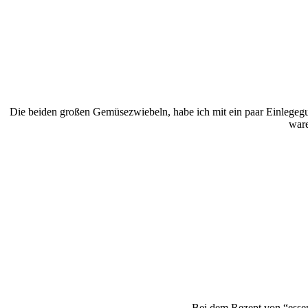
Die beiden großen Gemüsezwiebeln, habe ich mit ein paar Einlegeg
ware
Bei dem Rezept von “esse