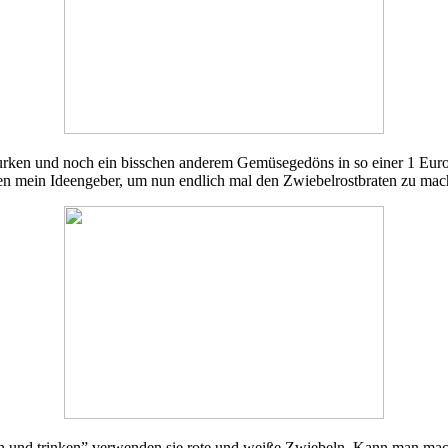
urken und noch ein bisschen anderem Gemüsegedöns in so einer 1 Eur
n mein Ideengeber, um nun endlich mal den Zwiebelrostbraten zu ma
n und trinken” verwenden sie rote und weiße Zwiebeln. Kann man mac