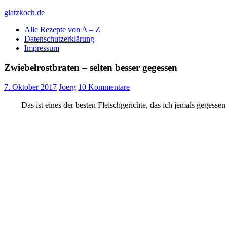
Skip
glatzkoch.de
to
Alle Rezepte von A – Z
content
Kochen für Doofe und Genießer
Datenschutzerklärung
Impressum
Zwiebelrostbraten – selten besser gegessen
7. Oktober 2017
Joerg
10 Kommentare
Das ist eines der besten Fleischgerichte, das ich jemals gegess