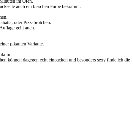
 Minuten im Ofen.
Rückseite auch ein bisschen Farbe bekommt.
men.
abatta, oder Pizzabrötchen.
Auflage geht auch.
iner pikanten Variante.
ilikum
ötchen können dagegen echt einpacken und besonders sexy finde ich die