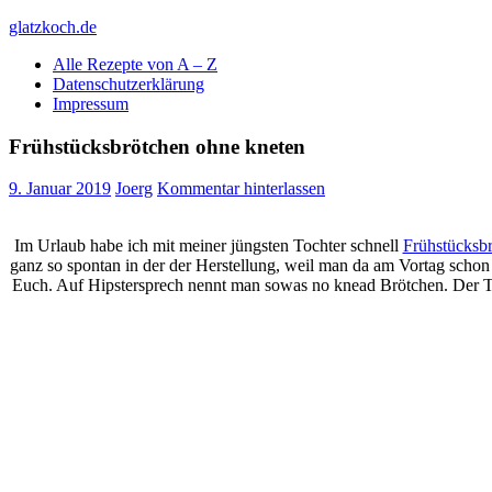
Skip
glatzkoch.de
to
Alle Rezepte von A – Z
content
Kochen für Doofe und Genießer
Datenschutzerklärung
Impressum
Frühstücksbrötchen ohne kneten
9. Januar 2019
Joerg
Kommentar hinterlassen
Im Urlaub habe ich mit meiner jüngsten Tochter schnell
Frühstücksb
ganz so spontan in der der Herstellung, weil man da am Vortag scho
Euch. Auf Hipstersprech nennt man sowas no knead Brötchen. Der Tei