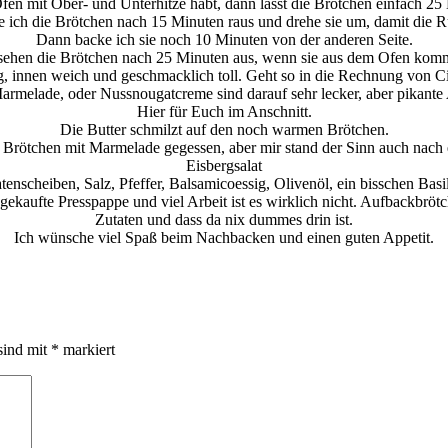
fen mit Ober- und Unterhitze habt, dann lasst die Brötchen einfach 25
 ich die Brötchen nach 15 Minuten raus und drehe sie um, damit die 
Dann backe ich sie noch 10 Minuten von der anderen Seite.
sehen die Brötchen nach 25 Minuten aus, wenn sie aus dem Ofen kom
g, innen weich und geschmacklich toll. Geht so in die Rechnung von Ci
armelade, oder Nussnougatcreme sind darauf sehr lecker, aber pikante 
Hier für Euch im Anschnitt.
Die Butter schmilzt auf den noch warmen Brötchen.
h Brötchen mit Marmelade gegessen, aber mir stand der Sinn auch nach e
Eisbergsalat
enscheiben, Salz, Pfeffer, Balsamicoessig, Olivenöl, ein bisschen Bas
e gekaufte Presspappe und viel Arbeit ist es wirklich nicht. Aufbackbr
Zutaten und dass da nix dummes drin ist.
Ich wünsche viel Spaß beim Nachbacken und einen guten Appetit.
sind mit
*
markiert