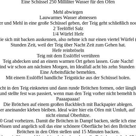
Eine Schüssel 250 Milliliter Wasser für den Ofen
Mehl abwiegen
Lauwarmes Wasser abmessen
r und Mehl in eine große Schüssel geben, der Teig geht schließlich no
2 Teelöffel Salz
1/4 Würfel Hefe
ie sich mit backen auskennen, also nehme ich nur einen viertel Würfel
Stunden Zeit, weil der Teig über Nacht Zeit zum Gehen hat.
Hefe reinbröseln
Teig mit dem Esslöffel verrühren
Teig abdecken und an einem warmen Ort gehen lassen. Gute Nacht!
sind wir schon am nächsten Morgen, im Idealfall acht bis zehn Stunden 
Eine Arbeitsfläche bemehlen.
Mit einem Esslöffel handliche Teigstücke aus der Schüssel holen.
ht in den Teig einkneten und dann runde Brötchen formen, oder längli
nd stellte fest was passiert, wenn man den Teig vorher nicht bemehlt h
Paaaapaaaa!
Die Brötchen auf einem großen Backblech mit Backpapier ablegen.
r aneinander kleben bleiben. Ideal wäre hier ein Ofen mit Umluft, au
nicht einmal Oberhitze.
Grad vorheizen. Damit die Brötchen in Dampf backen, stelle ich eine 
Wissen und angelich soll das eine schönere Oberfläche bei den Brötche
Brötchen in den Ofen stellen und 15 Minuten backen.