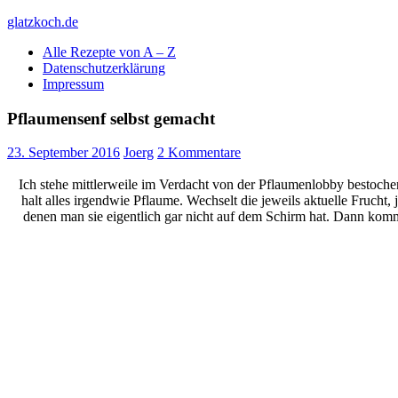
Skip
glatzkoch.de
to
Alle Rezepte von A – Z
content
Kochen für Doofe und Genießer
Datenschutzerklärung
Impressum
Pflaumensenf selbst gemacht
23. September 2016
Joerg
2 Kommentare
Ich stehe mittlerweile im Verdacht von der Pflaumenlobby bestochen
halt alles irgendwie Pflaume. Wechselt die jeweils aktuelle Frucht,
denen man sie eigentlich gar nicht auf dem Schirm hat. Dann kommt