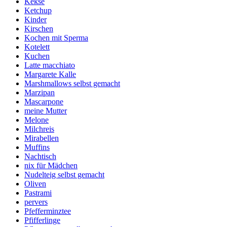
Kekse
Ketchup
Kinder
Kirschen
Kochen mit Sperma
Kotelett
Kuchen
Latte macchiato
Margarete Kalle
Marshmallows selbst gemacht
Marzipan
Mascarpone
meine Mutter
Melone
Milchreis
Mirabellen
Muffins
Nachtisch
nix für Mädchen
Nudelteig selbst gemacht
Oliven
Pastrami
pervers
Pfefferminztee
Pfifferlinge