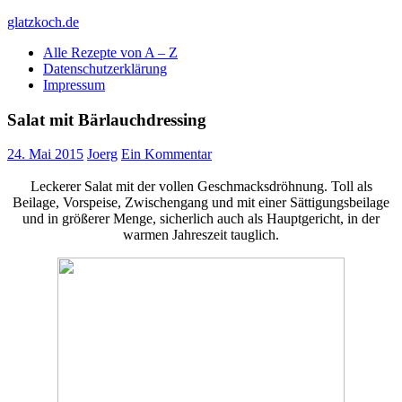
Skip
glatzkoch.de
to
Alle Rezepte von A – Z
content
Kochen für Doofe und Genießer
Datenschutzerklärung
Impressum
Salat mit Bärlauchdressing
24. Mai 2015
Joerg
Ein Kommentar
Leckerer Salat mit der vollen Geschmacksdröhnung. Toll als
Beilage, Vorspeise, Zwischengang und mit einer Sättigungsbeilage
und in größerer Menge, sicherlich auch als Hauptgericht, in der
warmen Jahreszeit tauglich.