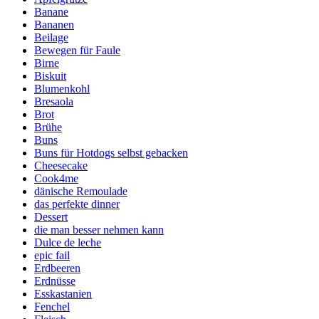
Banane
Bananen
Beilage
Bewegen für Faule
Birne
Biskuit
Blumenkohl
Bresaola
Brot
Brühe
Buns
Buns für Hotdogs selbst gebacken
Cheesecake
Cook4me
dänische Remoulade
das perfekte dinner
Dessert
die man besser nehmen kann
Dulce de leche
epic fail
Erdbeeren
Erdnüsse
Esskastanien
Fenchel