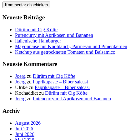
Neueste Beiträge
Dürüm mit Cig Köfte
Putencurry mit Aprikosen und Bananen
Italienische Hamburger
Mayonnaise mit Knoblauch, Parmesan und Pinienkernen
Ketchup aus getrockneten Tomaten und Balsamico
Neueste Kommentare
Joerg
zu
Dürüm mit Cig Köfte
Joerg
zu
Paprikapaste – Biber salcasi
Ulrike
zu
Paprikapaste – Biber salcasi
Kochaddict
zu
Dürüm mit Cig Köfte
Joerg
zu
Putencurry mit Aprikosen und Bananen
Archiv
August 2026
Juli 2026
Juni 2026
Mai 2026