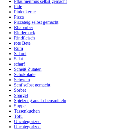
Pflaumenmus selbst gemacht
Pide
Pinienkerne
Pizza
Pizzateig selbst gemacht
Rhabarber
Rinderhack
Rindfleisch
rote Bete
Rum
Salami
Salat
scharf
Scheiß Zutaten
Schokolade
Schwein
Senf selbst gemacht
Sorbet
Spargel
Spielzeug aus Lebensmitteln
Suppe
Tassenkuchen
Tofu
Uncategorized
Uncategorized