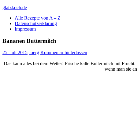
Skip
glatzkoch.de
to
Alle Rezepte von A – Z
content
Kochen für Doofe und Genießer
Datenschutzerklärung
Impressum
Bananen Buttermilch
25. Juli 2015
Joerg
Kommentar hinterlassen
Das kann alles bei dem Wetter! Frische kalte Buttermilch mit Frucht
wenn man sie am 