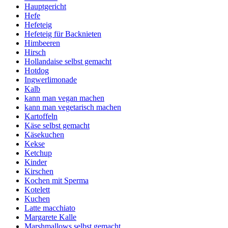
Hauptgericht
Hefe
Hefeteig
Hefeteig für Backnieten
Himbeeren
Hirsch
Hollandaise selbst gemacht
Hotdog
Ingwerlimonade
Kalb
kann man vegan machen
kann man vegetarisch machen
Kartoffeln
Käse selbst gemacht
Käsekuchen
Kekse
Ketchup
Kinder
Kirschen
Kochen mit Sperma
Kotelett
Kuchen
Latte macchiato
Margarete Kalle
Marshmallows selbst gemacht