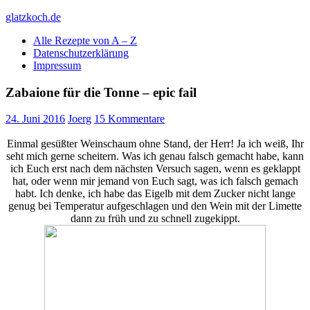
Skip
glatzkoch.de
to
Alle Rezepte von A – Z
content
Kochen für Doofe und Genießer
Datenschutzerklärung
Impressum
Zabaione für die Tonne – epic fail
24. Juni 2016
Joerg
15 Kommentare
Einmal gesüßter Weinschaum ohne Stand, der Herr! Ja ich weiß, Ihr
seht mich gerne scheitern. Was ich genau falsch gemacht habe, kann
ich Euch erst nach dem nächsten Versuch sagen, wenn es geklappt
hat, oder wenn mir jemand von Euch sagt, was ich falsch gemach
habt. Ich denke, ich habe das Eigelb mit dem Zucker nicht lange
genug bei Temperatur aufgeschlagen und den Wein mit der Limette
dann zu früh und zu schnell zugekippt.