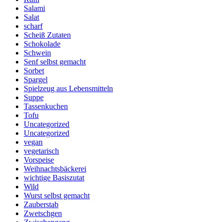
Salami
Salat
scharf
Scheiß Zutaten
Schokolade
Schwein
Senf selbst gemacht
Sorbet
Spargel
Spielzeug aus Lebensmitteln
Suppe
Tassenkuchen
Tofu
Uncategorized
Uncategorized
vegan
vegetarisch
Vorspeise
Weihnachtsbäckerei
wichtige Basiszutat
Wild
Wurst selbst gemacht
Zauberstab
Zwetschgen