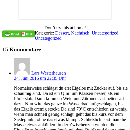
Don’t try this at home!
Kategorie:
Dessert
,
Nachtisch
,
Uncategorized
,
Uncategorized
15 Kommentare
Lars Westerhausen
24. Juni 2016 um 22:35 Uhr
Normalerweise schlägst du erst Eigelbe mit Zucker auf, bis sie
schaumig sind. Da ist ein Quirl um Klassen besser, als ein
Pürierstab. Dann kommen Wein und Zitronen- /Limettensaft
dazu. Nun wird das ganze im Wasserbad aufgeschlagen, bis
das Eigelb cremig stockt. Da sind 70°C entschieden zu wenig,
wenn man schnell genug schlägt, geht das bis kurz vor dem
Siedepunkt, ohne das etwas klumpt. Schließlich lässt man die
Masse etwas abkühlen. In der Zwischenzeit werden die
Eiweiße aufgeschlagen (auch mit dem Quirl) und dann unter