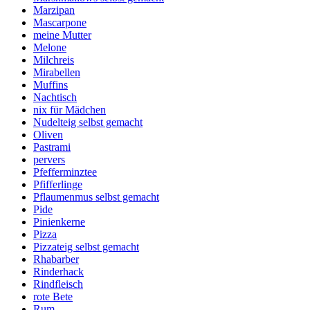
Marzipan
Mascarpone
meine Mutter
Melone
Milchreis
Mirabellen
Muffins
Nachtisch
nix für Mädchen
Nudelteig selbst gemacht
Oliven
Pastrami
pervers
Pfefferminztee
Pfifferlinge
Pflaumenmus selbst gemacht
Pide
Pinienkerne
Pizza
Pizzateig selbst gemacht
Rhabarber
Rinderhack
Rindfleisch
rote Bete
Rum