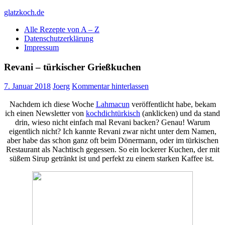
Skip
glatzkoch.de
to
Alle Rezepte von A – Z
content
Kochen für Doofe und Genießer
Datenschutzerklärung
Impressum
Revani – türkischer Grießkuchen
7. Januar 2018
Joerg
Kommentar hinterlassen
Nachdem ich diese Woche
Lahmacun
veröffentlicht habe, bekam
ich einen Newsletter von
kochdichtürkisch
(anklicken) und da stand
drin, wieso nicht einfach mal Revani backen? Genau! Warum
eigentlich nicht? Ich kannte Revani zwar nicht unter dem Namen,
aber habe das schon ganz oft beim Dönermann, oder im türkischen
Restaurant als Nachtisch gegessen. So ein lockerer Kuchen, der mit
süßem Sirup getränkt ist und perfekt zu einem starken Kaffee ist.