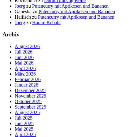
Kochaddict
zu
Dürüm mit Cig Köfte
Joerg
zu
Putencurry mit Aprikosen und Bananen
Ganesha
zu
Putencurry mit Aprikosen und Bananen
Haifisch
zu
Putencurry mit Aprikosen und Bananen
Joerg
zu
Haram Kebabi
Archiv
August 2026
Juli 2026
Juni 2026
Mai 2026
April 2026
März 2026
Februar 2026
Januar 2026
Dezember 2025
November 2025
Oktober 2025
September 2025
August 2025
Juli 2025
Juni 2025
Mai 2025
April 2025