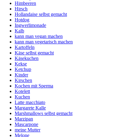
Himbeeren
Hirsch
Hollandaise selbst gemacht
Hotdog
Ingwerlimonade
Kalb
kann man vegan machen
kann man vegetarisch machen
Kartoffeln
Käse selbst gemacht
Käsekuchen
Kekse
Ketchup
Kinder
Kirschen
Kochen mit Sperma
Kotelett
Kuchen
Latte macchiato
Margarete Kalle
Marshmallows selbst gemacht
Marzipan
Mascarpone
meine Mutter
Melone