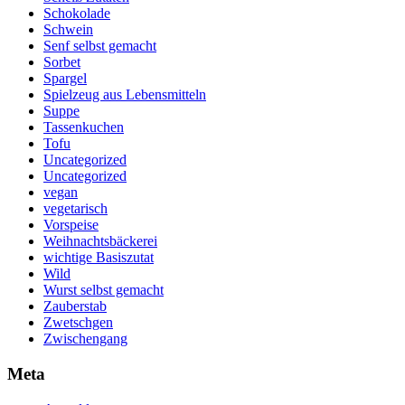
Schokolade
Schwein
Senf selbst gemacht
Sorbet
Spargel
Spielzeug aus Lebensmitteln
Suppe
Tassenkuchen
Tofu
Uncategorized
Uncategorized
vegan
vegetarisch
Vorspeise
Weihnachtsbäckerei
wichtige Basiszutat
Wild
Wurst selbst gemacht
Zauberstab
Zwetschgen
Zwischengang
Meta