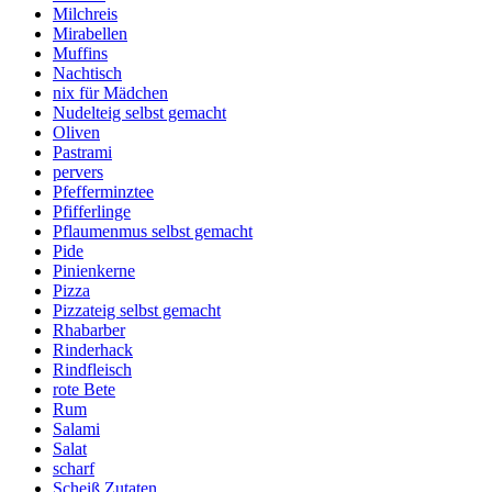
Milchreis
Mirabellen
Muffins
Nachtisch
nix für Mädchen
Nudelteig selbst gemacht
Oliven
Pastrami
pervers
Pfefferminztee
Pfifferlinge
Pflaumenmus selbst gemacht
Pide
Pinienkerne
Pizza
Pizzateig selbst gemacht
Rhabarber
Rinderhack
Rindfleisch
rote Bete
Rum
Salami
Salat
scharf
Scheiß Zutaten