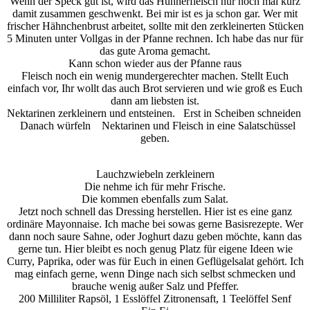
Wenn der Speck gut ist, wird das Hühnerfleisch nur noch mal kurz
damit zusammen geschwenkt. Bei mir ist es ja schon gar. Wer mit
frischer Hähnchenbrust arbeitet, sollte mit den zerkleinerten Stücken
5 Minuten unter Vollgas in der Pfanne rechnen. Ich habe das nur für
das gute Aroma gemacht.
Kann schon wieder aus der Pfanne raus
Fleisch noch ein wenig mundergerechter machen. Stellt Euch
einfach vor, Ihr wollt das auch Brot servieren und wie groß es Euch
dann am liebsten ist.
Nektarinen zerkleinern und entsteinen.
Erst in Scheiben schneiden
Danach würfeln
Nektarinen und Fleisch in eine Salatschüssel
geben.
Lauchzwiebeln zerkleinern
Die nehme ich für mehr Frische.
Die kommen ebenfalls zum Salat.
Jetzt noch schnell das Dressing herstellen. Hier ist es eine ganz
ordinäre Mayonnaise. Ich mache bei sowas gerne Basisrezepte. Wer
dann noch saure Sahne, oder Joghurt dazu geben möchte, kann das
gerne tun. Hier bleibt es noch genug Platz für eigene Ideen wie
Curry, Paprika, oder was für Euch in einen Geflügelsalat gehört. Ich
mag einfach gerne, wenn Dinge nach sich selbst schmecken und
brauche wenig außer Salz und Pfeffer.
200 Milliliter Rapsöl, 1 Esslöffel Zitronensaft, 1 Teelöffel Senf