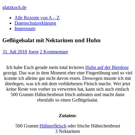
Skip
glatzkoch.de
to
Alle Rezepte von A – Z
content
Kochen für Doofe und Genießer
Datenschutzerklärung
Impressum
Geflügelsalat mit Nektarinen und Huhn
31. Juli 2018
Joerg
2 Kommentare
Ich habe Euch gerade mein total leckeres
Huhn auf der Bierdose
gezeigt. Das war in dem Moment eher eine Fingerübung und so viel
konnte ich alleine gar nicht davon essen. Deswegen musste ich mir
überlegen, was ich mit dem verbliebenen Fleisch mache. Wer jetzt
keine Reste von vorher zu verwerten hat, kann sich auch einfach
500 Gramm Hähnchenbrust frisch anbraten und macht dann
ebenfalls so einen Geflügelsalat.
Zutaten:
500 Gramm
Hühnerfleisch
oder frische Hähnchenbrust
3 Nektarinen