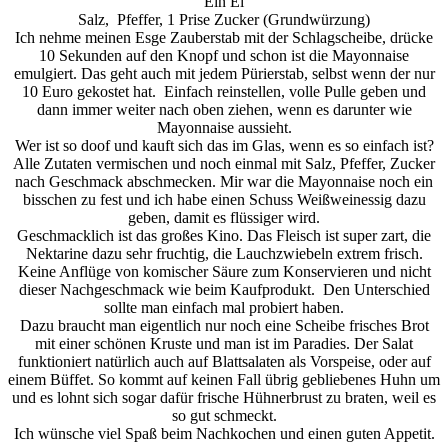
Ein Ei
Salz, Pfeffer, 1 Prise Zucker (Grundwürzung)
Ich nehme meinen Esge Zauberstab mit der Schlagscheibe, drücke
10 Sekunden auf den Knopf und schon ist die Mayonnaise
emulgiert. Das geht auch mit jedem Pürierstab, selbst wenn der nur
10 Euro gekostet hat. Einfach reinstellen, volle Pulle geben und
dann immer weiter nach oben ziehen, wenn es darunter wie
Mayonnaise aussieht.
Wer ist so doof und kauft sich das im Glas, wenn es so einfach ist?
Alle Zutaten vermischen und noch einmal mit Salz, Pfeffer, Zucker
nach Geschmack abschmecken. Mir war die Mayonnaise noch ein
bisschen zu fest und ich habe einen Schuss Weißweinessig dazu
geben, damit es flüssiger wird.
Geschmacklich ist das großes Kino. Das Fleisch ist super zart, die
Nektarine dazu sehr fruchtig, die Lauchzwiebeln extrem frisch.
Keine Anflüge von komischer Säure zum Konservieren und nicht
dieser Nachgeschmack wie beim Kaufprodukt. Den Unterschied
sollte man einfach mal probiert haben.
Dazu braucht man eigentlich nur noch eine Scheibe frisches Brot
mit einer schönen Kruste und man ist im Paradies. Der Salat
funktioniert natürlich auch auf Blattsalaten als Vorspeise, oder auf
einem Büffet. So kommt auf keinen Fall übrig gebliebenes Huhn um
und es lohnt sich sogar dafür frische Hühnerbrust zu braten, weil es
so gut schmeckt.
Ich wünsche viel Spaß beim Nachkochen und einen guten Appetit.