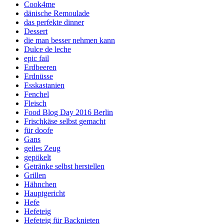
Cook4me
dänische Remoulade
das perfekte dinner
Dessert
die man besser nehmen kann
Dulce de leche
epic fail
Erdbeeren
Erdnüsse
Esskastanien
Fenchel
Fleisch
Food Blog Day 2016 Berlin
Frischkäse selbst gemacht
für doofe
Gans
geiles Zeug
gepökelt
Getränke selbst herstellen
Grillen
Hähnchen
Hauptgericht
Hefe
Hefeteig
Hefeteig für Backnieten