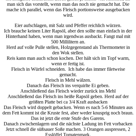
man sich das vorstellt, wenn man das noch nie gemacht hat. Die
mache ich parallel, wenn das Fleisch portionsweise ausgebacken
wird.
Eier aufschlagen, mit Salz und Pfeffer reichlich würzen.
Ich brauche keinen Liter Rapsöl, aber den sollte man einfach in der
Hinterhand haben, wenn man irgendwas ausbackt. Fangt mal mit
500 Millilitern an.
Herd auf volle Pulle stellen, Holzgegenstand als Thermometer in
den Wok stellen.
Reis kann man auch schon kochen. Der hält sich im Topf warm,
wenn er fertig ist.
Fleisch in Würfel schneiden. Ich habe das immer filetweise
gemacht.
Fleisch in Mehl wälzen.
Danach das Fleisch ins verquirlte Ei geben.
Anschließend das Fleisch wieder zurück ins Mehl
Anschließend das Fleisch ins heiße Rapsöl geben. Herd auf der
größten Platte bei ca 3/4 Kraft ausbacken
Das Fleisch wird doppelt gebacken. Wenn es nach 5-6 Minuten aus
dem Fett kommt ist die Kruste fest, aber weder knusprig noch braun.
Das ist jetzt die erste Stufe des Garens.
Danach zwischenlagern und die nächste Ladung im Fett vorbacken
Jetzt schnell die süßsauer Soße machen. 3 Orangen auspressen, 2
Esslöffel Tomatenmark,