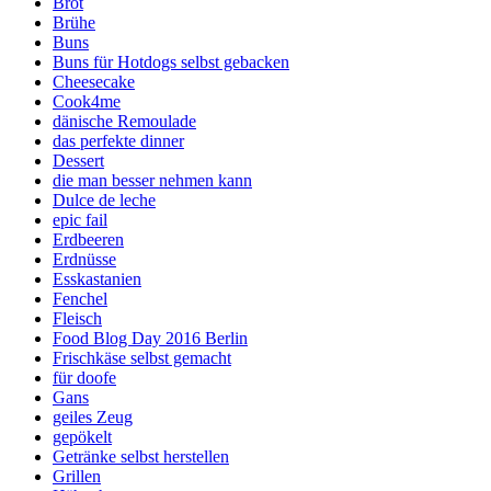
Brot
Brühe
Buns
Buns für Hotdogs selbst gebacken
Cheesecake
Cook4me
dänische Remoulade
das perfekte dinner
Dessert
die man besser nehmen kann
Dulce de leche
epic fail
Erdbeeren
Erdnüsse
Esskastanien
Fenchel
Fleisch
Food Blog Day 2016 Berlin
Frischkäse selbst gemacht
für doofe
Gans
geiles Zeug
gepökelt
Getränke selbst herstellen
Grillen