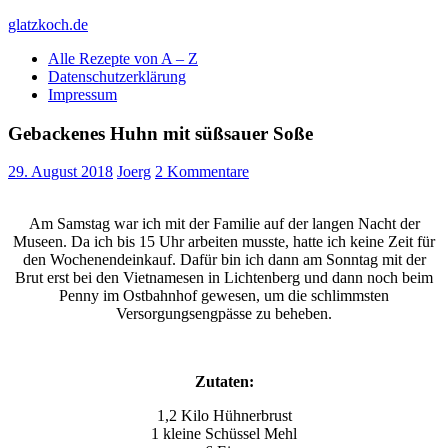
Skip
glatzkoch.de
to
Alle Rezepte von A – Z
content
Kochen für Doofe und Genießer
Datenschutzerklärung
Impressum
Gebackenes Huhn mit süßsauer Soße
29. August 2018
Joerg
2 Kommentare
Am Samstag war ich mit der Familie auf der langen Nacht der
Museen. Da ich bis 15 Uhr arbeiten musste, hatte ich keine Zeit für
den Wochenendeinkauf. Dafür bin ich dann am Sonntag mit der
Brut erst bei den Vietnamesen in Lichtenberg und dann noch beim
Penny im Ostbahnhof gewesen, um die schlimmsten
Versorgungsengpässe zu beheben.
Zutaten:
1,2 Kilo Hühnerbrust
1 kleine Schüssel Mehl