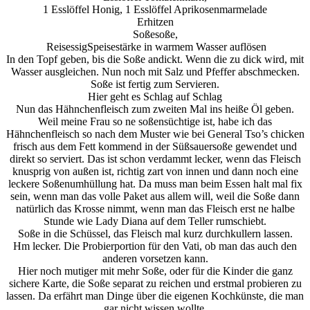
1 Esslöffel Honig, 1 Esslöffel Aprikosenmarmelade
Erhitzen
Soßesoße,
Reisessig
Speisestärke in warmem Wasser auflösen
In den Topf geben, bis die Soße andickt. Wenn die zu dick wird, mit
Wasser ausgleichen. Nun noch mit Salz und Pfeffer abschmecken.
Soße ist fertig zum Servieren.
Hier geht es Schlag auf Schlag
Nun das Hähnchenfleisch zum zweiten Mal ins heiße Öl geben.
Weil meine Frau so ne soßensüchtige ist, habe ich das
Hähnchenfleisch so nach dem Muster wie bei General Tso’s chicken
frisch aus dem Fett kommend in der Süßsauersoße gewendet und
direkt so serviert. Das ist schon verdammt lecker, wenn das Fleisch
knusprig von außen ist, richtig zart von innen und dann noch eine
leckere Soßenumhüllung hat. Da muss man beim Essen halt mal fix
sein, wenn man das volle Paket aus allem will, weil die Soße dann
natürlich das Krosse nimmt, wenn man das Fleisch erst ne halbe
Stunde wie Lady Diana auf dem Teller rumschiebt.
Soße in die Schüssel, das Fleisch mal kurz durchkullern lassen.
Hm lecker. Die Probierportion für den Vati, ob man das auch den
anderen vorsetzen kann.
Hier noch mutiger mit mehr Soße, oder für die Kinder die ganz
sichere Karte, die Soße separat zu reichen und erstmal probieren zu
lassen. Da erfährt man Dinge über die eigenen Kochkünste, die man
gar nicht wissen wollte.