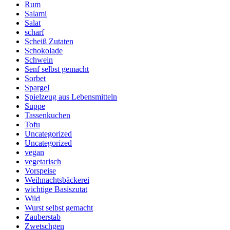
Rum
Salami
Salat
scharf
Scheiß Zutaten
Schokolade
Schwein
Senf selbst gemacht
Sorbet
Spargel
Spielzeug aus Lebensmitteln
Suppe
Tassenkuchen
Tofu
Uncategorized
Uncategorized
vegan
vegetarisch
Vorspeise
Weihnachtsbäckerei
wichtige Basiszutat
Wild
Wurst selbst gemacht
Zauberstab
Zwetschgen