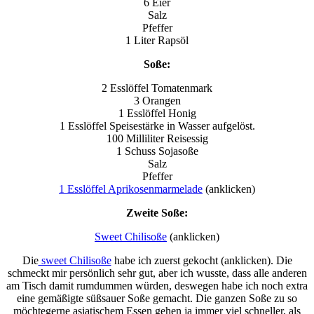
6 Eier
Salz
Pfeffer
1 Liter Rapsöl
Soße:
2 Esslöffel Tomatenmark
3 Orangen
1 Esslöffel Honig
1 Esslöffel Speisestärke in Wasser aufgelöst.
100 Milliliter Reisessig
1 Schuss Sojasoße
Salz
Pfeffer
1 Esslöffel Aprikosenmarmelade
(anklicken)
Zweite Soße:
Sweet Chilisoße
(anklicken)
Die
sweet Chilisoße
habe ich zuerst gekocht (anklicken). Die
schmeckt mir persönlich sehr gut, aber ich wusste, dass alle anderen
am Tisch damit rumdummen würden, deswegen habe ich noch extra
eine gemäßigte süßsauer Soße gemacht. Die ganzen Soße zu so
möchtegerne asiatischem Essen gehen ja immer viel schneller, als