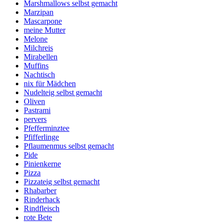
Marshmallows selbst gemacht
Marzipan
Mascarpone
meine Mutter
Melone
Milchreis
Mirabellen
Muffins
Nachtisch
nix für Mädchen
Nudelteig selbst gemacht
Oliven
Pastrami
pervers
Pfefferminztee
Pfifferlinge
Pflaumenmus selbst gemacht
Pide
Pinienkerne
Pizza
Pizzateig selbst gemacht
Rhabarber
Rinderhack
Rindfleisch
rote Bete