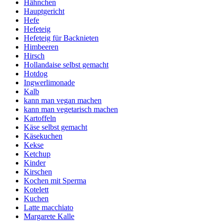
Hähnchen
Hauptgericht
Hefe
Hefeteig
Hefeteig für Backnieten
Himbeeren
Hirsch
Hollandaise selbst gemacht
Hotdog
Ingwerlimonade
Kalb
kann man vegan machen
kann man vegetarisch machen
Kartoffeln
Käse selbst gemacht
Käsekuchen
Kekse
Ketchup
Kinder
Kirschen
Kochen mit Sperma
Kotelett
Kuchen
Latte macchiato
Margarete Kalle