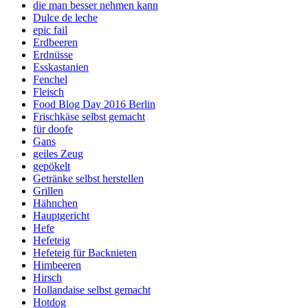
die man besser nehmen kann
Dulce de leche
epic fail
Erdbeeren
Erdnüsse
Esskastanien
Fenchel
Fleisch
Food Blog Day 2016 Berlin
Frischkäse selbst gemacht
für doofe
Gans
geiles Zeug
gepökelt
Getränke selbst herstellen
Grillen
Hähnchen
Hauptgericht
Hefe
Hefeteig
Hefeteig für Backnieten
Himbeeren
Hirsch
Hollandaise selbst gemacht
Hotdog