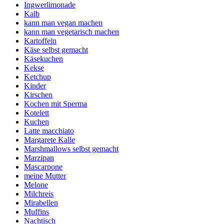
Ingwerlimonade
Kalb
kann man vegan machen
kann man vegetarisch machen
Kartoffeln
Käse selbst gemacht
Käsekuchen
Kekse
Ketchup
Kinder
Kirschen
Kochen mit Sperma
Kotelett
Kuchen
Latte macchiato
Margarete Kalle
Marshmallows selbst gemacht
Marzipan
Mascarpone
meine Mutter
Melone
Milchreis
Mirabellen
Muffins
Nachtisch