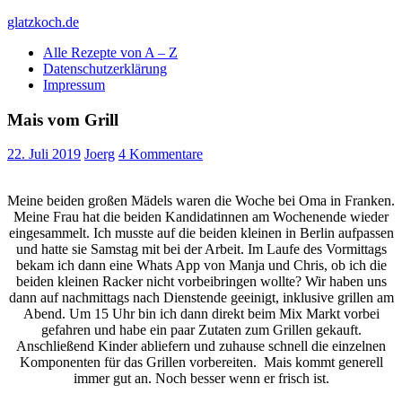
Skip
glatzkoch.de
to
Alle Rezepte von A – Z
content
Kochen für Doofe und Genießer
Datenschutzerklärung
Impressum
Mais vom Grill
22. Juli 2019
Joerg
4 Kommentare
Meine beiden großen Mädels waren die Woche bei Oma in Franken.
Meine Frau hat die beiden Kandidatinnen am Wochenende wieder
eingesammelt. Ich musste auf die beiden kleinen in Berlin aufpassen
und hatte sie Samstag mit bei der Arbeit. Im Laufe des Vormittags
bekam ich dann eine Whats App von Manja und Chris, ob ich die
beiden kleinen Racker nicht vorbeibringen wollte? Wir haben uns
dann auf nachmittags nach Dienstende geeinigt, inklusive grillen am
Abend. Um 15 Uhr bin ich dann direkt beim Mix Markt vorbei
gefahren und habe ein paar Zutaten zum Grillen gekauft.
Anschließend Kinder abliefern und zuhause schnell die einzelnen
Komponenten für das Grillen vorbereiten. Mais kommt generell
immer gut an. Noch besser wenn er frisch ist.