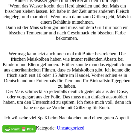
Butter ins Wasser geben und Deckel auf den Topf legen
‘Wenn das Wasser kocht, den Herd abstellen und den Mais ein
bisschen ziehen lassen.
Ich habe in der Zeit unter anderem Fleisch
eingelegt und mariniert. Wenn man dann zum Grillen geht, Mais in
einem Behältnis mitnehmen.
Dann ist der Mais schon gar und muss auf dem Grill nur noch ein
bisschen Temperatur und nach Geschmack ein bisschen Farbe
bekommen.
Wer mag kann jetzt auch noch mal mit Butter bestreichen. Die
frischen Maiskolben haben wie immer reißenden Absatz bei
Kindern und Eltern gefunden. Früher kannte man das eigentlich nur
aus amerikanischen Filmen, dass es Maiskolben gibt. Ich kenne die
frisch auch erst 10 oder 15 Jahre im Handel. Vorher schien es in
Deutschland nur Futtermais für Tiere und für Biokraftstoff gegeben
zu haben.
Der Mais schmeckt so jedenfalls deutlich geiler als aus der Dose,
oder vorgegart aus der Folie. Das muss man einfach ausprobiert
haben, um den Unterschied zu spüren. Ich freue mich voll, denn ich
habe ne ganze Woche mit Grillzeug für Euch.
Ich wünsche viel Spaß beim Nachkochen und einen guten Appetit.
Kategorie:
Uncategorized