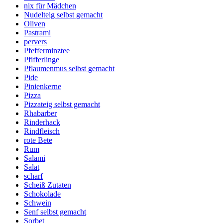
nix für Mädchen
Nudelteig selbst gemacht
Oliven
Pastrami
pervers
Pfefferminztee
Pfifferlinge
Pflaumenmus selbst gemacht
Pide
Pinienkerne
Pizza
Pizzateig selbst gemacht
Rhabarber
Rinderhack
Rindfleisch
rote Bete
Rum
Salami
Salat
scharf
Scheiß Zutaten
Schokolade
Schwein
Senf selbst gemacht
Sorbet