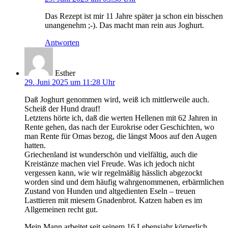
Das Rezept ist mir 11 Jahre später ja schon ein bisschen
unangenehm ;-). Das macht man rein aus Joghurt.
Antworten
Esther
29. Juni 2025 um 11:28 Uhr
Daß Joghurt genommen wird, weiß ich mittlerweile auch.
Scheiß der Hund drauf!
Letztens hörte ich, daß die werten Hellenen mit 62 Jahren in
Rente gehen, das nach der Eurokrise oder Geschichten, wo
man Rente für Omas bezog, die längst Moos auf den Augen
hatten.
Griechenland ist wunderschön und vielfältig, auch die
Kreistänze machen viel Freude. Was ich jedoch nicht
vergessen kann, wie wir regelmäßig hässlich abgezockt
worden sind und dem häufig wahrgenommenen, erbärmlichen
Zustand von Hunden und altgedienten Eseln – treuen
Lasttieren mit miesem Gnadenbrot. Katzen haben es im
Allgemeinen recht gut.
Mein Mann arbeitet seit seinem 16 Lebensjahr körperlich