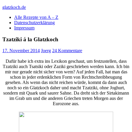
Skip
glatzkoch.de
to
Alle Rezepte von A – Z
content
Kochen für Doofe und Genießer
Datenschutzerklärung
Impressum
Tzatziki á la Glatzkoch
17. November 2014
Joerg
24 Kommentare
Dafür habe ich extra ins Lexikon geschaut, um festzustellen, dass
Tzatziki auch Tsatsiki
oder Zaziki geschrieben werden kann. Ich bin
mir nur gerade nicht sicher von wem? Auf jeden Fall, hat man das
schon in jeder erdenklichen Form von Rechtschreibbeugung
gesehen. Als wenn das nicht reichen würde, kommt da dann auch
noch so ein Glatzkoch daher und macht Tzatziki, ohne Joghurt,
sondern mit Quark und saurer Sahne. Da dreht sich der Sirtakimann
im Grab um und die anderen Griechen treten Morgen aus der
Eurozone aus.