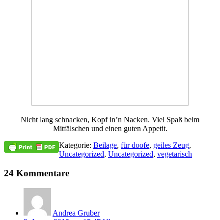
Nicht lang schnacken, Kopf in’n Nacken. Viel Spaß beim
Mitfälschen und einen guten Appetit.
Kategorie:
Beilage
,
für doofe
,
geiles Zeug
,
Uncategorized
,
Uncategorized
,
vegetarisch
24 Kommentare
Andrea Gruber