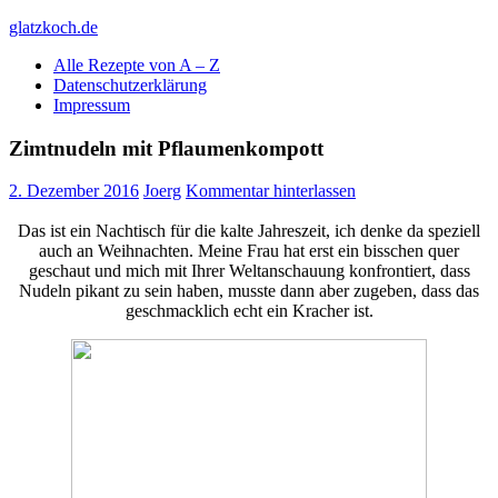
Skip
glatzkoch.de
to
Alle Rezepte von A – Z
content
Kochen für Doofe und Genießer
Datenschutzerklärung
Impressum
Zimtnudeln mit Pflaumenkompott
2. Dezember 2016
Joerg
Kommentar hinterlassen
Das ist ein Nachtisch für die kalte Jahreszeit, ich denke da speziell
auch an Weihnachten. Meine Frau hat erst ein bisschen quer
geschaut und mich mit Ihrer Weltanschauung konfrontiert, dass
Nudeln pikant zu sein haben, musste dann aber zugeben, dass das
geschmacklich echt ein Kracher ist.