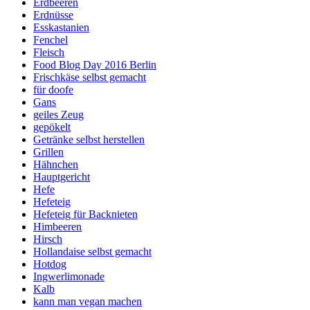
Erdbeeren
Erdnüsse
Esskastanien
Fenchel
Fleisch
Food Blog Day 2016 Berlin
Frischkäse selbst gemacht
für doofe
Gans
geiles Zeug
gepökelt
Getränke selbst herstellen
Grillen
Hähnchen
Hauptgericht
Hefe
Hefeteig
Hefeteig für Backnieten
Himbeeren
Hirsch
Hollandaise selbst gemacht
Hotdog
Ingwerlimonade
Kalb
kann man vegan machen