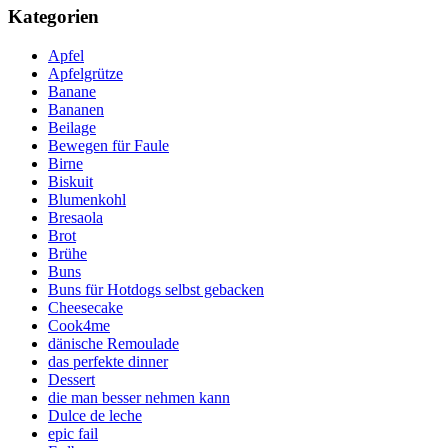
Kategorien
Apfel
Apfelgrütze
Banane
Bananen
Beilage
Bewegen für Faule
Birne
Biskuit
Blumenkohl
Bresaola
Brot
Brühe
Buns
Buns für Hotdogs selbst gebacken
Cheesecake
Cook4me
dänische Remoulade
das perfekte dinner
Dessert
die man besser nehmen kann
Dulce de leche
epic fail