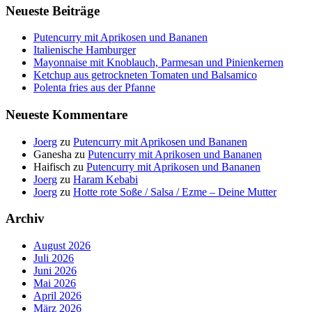
Neueste Beiträge
Putencurry mit Aprikosen und Bananen
Italienische Hamburger
Mayonnaise mit Knoblauch, Parmesan und Pinienkernen
Ketchup aus getrockneten Tomaten und Balsamico
Polenta fries aus der Pfanne
Neueste Kommentare
Joerg
zu
Putencurry mit Aprikosen und Bananen
Ganesha
zu
Putencurry mit Aprikosen und Bananen
Haifisch
zu
Putencurry mit Aprikosen und Bananen
Joerg
zu
Haram Kebabi
Joerg
zu
Hotte rote Soße / Salsa / Ezme – Deine Mutter
Archiv
August 2026
Juli 2026
Juni 2026
Mai 2026
April 2026
März 2026