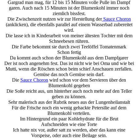
Gargrad man mag, für 12 bis 15 Minuten volle Pulle im Dampf
garen. Auch nach 15 Minuten ist der Blumenkohl immer noch
ziemlich bissfest.
Die Zwischenzeit nutzen wir zur Herstellung der
Sauce Choron
(anklicken), die ebenfalls parallel auf einem Wasserbad zubereitet
wird.
Die lasse ich in Kinderarbeit von meiner ältesten Tochter mit dem
Schneebesen rühren.
Die Farbe bekommt sie durch zwei Teelöffel Tomatenmark
Schon fertig
Da kommt auch schon der Blumenkohl aus dem Dampfgarer
Der ist noch angenehm fest. Das ist nicht wie bei Oma und wie bei
Mutti, wenn die Röschen schon beim schief Anschauen zerfallen.
Gemüse das noch Gemüse sein darf.
Die
Sauce Choron
wird schon vor dem Servieren über den
Blumenkohl gegeben
Die Soße reicht aus, um hinterher auch noch mehr auf den Teller
geben zu können.
Sehr malerisch aus der Rubrik neues aus der Lungenheilanstalt
Für die Frische noch ein wenig gehackte Petersilie auf dem
Blumenkohl verteilen.
Im Hintergrund ein paar Kohlehydrate für die Brut
Aufschneiden wie eine Torte
Ich hatte nix vor, außer satt zu werden, aber das kann eine
Vorspeise, oder auch eine Beilage sein.