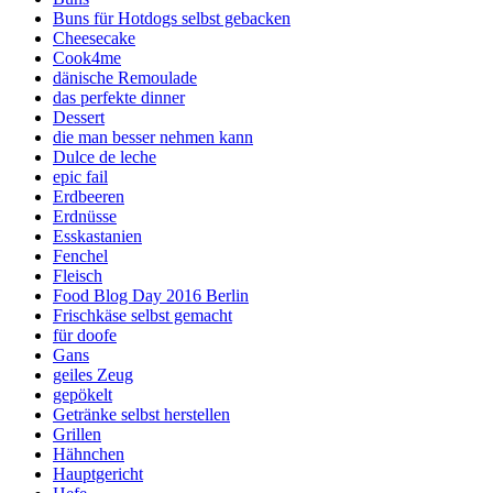
Buns für Hotdogs selbst gebacken
Cheesecake
Cook4me
dänische Remoulade
das perfekte dinner
Dessert
die man besser nehmen kann
Dulce de leche
epic fail
Erdbeeren
Erdnüsse
Esskastanien
Fenchel
Fleisch
Food Blog Day 2016 Berlin
Frischkäse selbst gemacht
für doofe
Gans
geiles Zeug
gepökelt
Getränke selbst herstellen
Grillen
Hähnchen
Hauptgericht