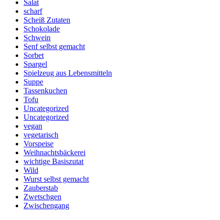
Salat
scharf
Scheiß Zutaten
Schokolade
Schwein
Senf selbst gemacht
Sorbet
Spargel
Spielzeug aus Lebensmitteln
Suppe
Tassenkuchen
Tofu
Uncategorized
Uncategorized
vegan
vegetarisch
Vorspeise
Weihnachtsbäckerei
wichtige Basiszutat
Wild
Wurst selbst gemacht
Zauberstab
Zwetschgen
Zwischengang