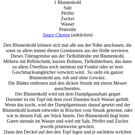
1 Blumenkohl
Salz
Pfeffer
Zucker
Wasser
Petersilie
Sauce Choron
(anklicken)
Den Blumenkohl können sich mal alle aus der Nähe anschauen, die
sonst zu allem immer diesen Gemüsemix aus der Hölle servieren.
Dieses Tütengemüse aus der Tiefkühltruhe mit Blumenkohl,
Möhren mit Riffelschnitt, kurzen Bohnen, Tiefkühlerbsen, das dann
zu allem Überfluss noch meistens mit Fondor oder so’nem
Geschmacksangleicher verwürzt wird. So sieht ein ganzer
Blumenkohl aus, roh und ohne Gewürz.
Die Blätter entfernen und den dicken Strunk mit einem Messer
ausschneiden.
Der Blumenkohl wird mit dem Dampfgaraufsatz gegart
Darunter ist ein Topf mit dem zwei Daumen hoch Wasser gefüllt.
Wenn das kocht, wird der Dampfgareinsatz darauf gesetzt und der
Blumenkohl kommt entweder in Röschen vom Strunk getrennt, oder
wie in diesem Fall, am Stück hinein. Der Blumenkohl liegt beim
Garen niemals im Wasser und wird mit Salz, Pfeffer und Zucker
jeweils prisenweise gewürzt.
Dann den Deckel auf den den Topf legen und je nachdem welchen