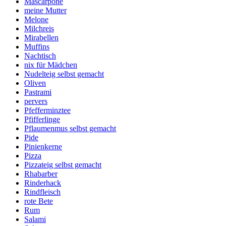
Mascarpone
meine Mutter
Melone
Milchreis
Mirabellen
Muffins
Nachtisch
nix für Mädchen
Nudelteig selbst gemacht
Oliven
Pastrami
pervers
Pfefferminztee
Pfifferlinge
Pflaumenmus selbst gemacht
Pide
Pinienkerne
Pizza
Pizzateig selbst gemacht
Rhabarber
Rinderhack
Rindfleisch
rote Bete
Rum
Salami