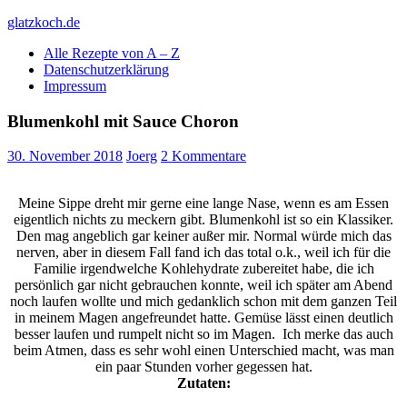
Skip
glatzkoch.de
to
Alle Rezepte von A – Z
content
Kochen für Doofe und Genießer
Datenschutzerklärung
Impressum
Blumenkohl mit Sauce Choron
30. November 2018
Joerg
2 Kommentare
Meine Sippe dreht mir gerne eine lange Nase, wenn es am Essen
eigentlich nichts zu meckern gibt. Blumenkohl ist so ein Klassiker.
Den mag angeblich gar keiner außer mir. Normal würde mich das
nerven, aber in diesem Fall fand ich das total o.k., weil ich für die
Familie irgendwelche Kohlehydrate zubereitet habe, die ich
persönlich gar nicht gebrauchen konnte, weil ich später am Abend
noch laufen wollte und mich gedanklich schon mit dem ganzen Teil
in meinem Magen angefreundet hatte. Gemüse lässt einen deutlich
besser laufen und rumpelt nicht so im Magen. Ich merke das auch
beim Atmen, dass es sehr wohl einen Unterschied macht, was man
ein paar Stunden vorher gegessen hat.
Zutaten: