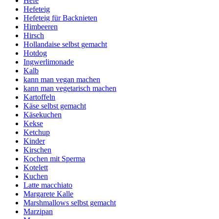
Hefe
Hefeteig
Hefeteig für Backnieten
Himbeeren
Hirsch
Hollandaise selbst gemacht
Hotdog
Ingwerlimonade
Kalb
kann man vegan machen
kann man vegetarisch machen
Kartoffeln
Käse selbst gemacht
Käsekuchen
Kekse
Ketchup
Kinder
Kirschen
Kochen mit Sperma
Kotelett
Kuchen
Latte macchiato
Margarete Kalle
Marshmallows selbst gemacht
Marzipan