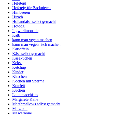
Hefeteig
Hefeteig für Backnieten
Himbeeren
Hirsch
Hollandaise selbst gemacht
Hotdog
Ingwerlimonade
Kalb
kann man vegan machen
kann man vegetarisch machen
Kartoffeln
Käse selbst gemacht
Käsekuchen
Kekse
Ketchup
Kinder
Kirschen
Kochen mit Sperma
Kotelett
Kuchen
Latte macchiato
Margarete Kalle
Marshmallows selbst gemacht
Marzipan
Mascarpone