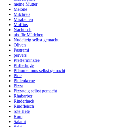
meine Mutter
Melone
Milchreis
Mirabellen
Muffins
Nachtisch
nix für Mädchen
Nudelteig selbst gemacht
Oliven
Pastrami
pervers
Pfefferminztee
Pfifferlinge
Pflaumenmus selbst gemacht
Pide
Pinienkerne
Pizza
Pizzateig selbst gemacht
Rhabarber
Rinderhack
Rindfleisch
rote Bete
Rum
Salami
Salat