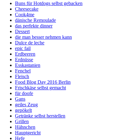
Buns für Hotdogs selbst gebacken
Cheesecake
Cook4me
dänische Remoulade
das perfekte dinner
Dessert
die man besser nehmen kann
Dulce de leche
epic fail
Erdbeeren
Erdnüsse
Esskastanien
Fenchel
Fleisch
Food Blog Day 2016 Berlin
Frischkäse selbst gemacht
für doofe
Gans
geiles Zeug
gepökelt
Getränke selbst herstellen
Grillen
Hähnchen
Hauptgericht
Hefe