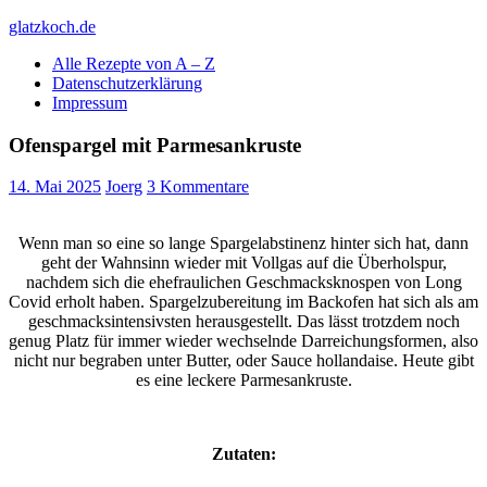
Skip
glatzkoch.de
to
Alle Rezepte von A – Z
content
Kochen für Doofe und Genießer
Datenschutzerklärung
Impressum
Ofenspargel mit Parmesankruste
14. Mai 2025
Joerg
3 Kommentare
Wenn man so eine so lange Spargelabstinenz hinter sich hat, dann
geht der Wahnsinn wieder mit Vollgas auf die Überholspur,
nachdem sich die ehefraulichen Geschmacksknospen von Long
Covid erholt haben. Spargelzubereitung im Backofen hat sich als am
geschmacksintensivsten herausgestellt. Das lässt trotzdem noch
genug Platz für immer wieder wechselnde Darreichungsformen, also
nicht nur begraben unter Butter, oder Sauce hollandaise. Heute gibt
es eine leckere Parmesankruste.
Zutaten: