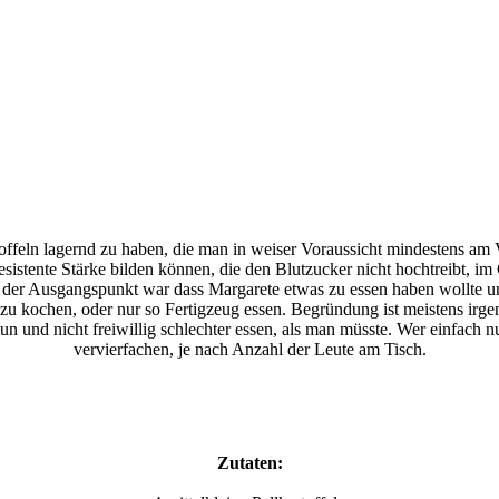
ffeln lagernd zu haben, die man in weiser Voraussicht mindestens am V
sistente Stärke bilden können, die den Blutzucker nicht hochtreibt, im 
l der Ausgangspunkt war dass Margarete etwas zu essen haben wollte u
n zu kochen, oder nur so Fertigzeug essen. Begründung ist meistens irge
tun und nicht freiwillig schlechter essen, als man müsste. Wer einfach nu
vervierfachen, je nach Anzahl der Leute am Tisch.
Zutaten: