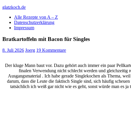
Skip
glatzkoch.de
to
Alle Rezepte von A – Z
content
Kochen für Doofe und Genießer
Datenschutzerklärung
Impressum
Bratkartoffeln mit Bacon für Singles
8. Juli 2026
Joerg
19 Kommentare
Der kluge Mann baut vor. Dazu gehört auch immer ein paar Pellkarto
finalen Verwendung nicht schlecht werden und gleichzeitig re
Ausgangsmaterial . Ich habe gerade Singlekochen als Thema, wei
darum, dass die Leute die faktisch Single sind, sich häufig scheue
tatsächlich ich weiß gar nicht wie es geht, sonst würde man es ja 