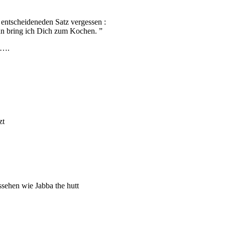
s entscheideneden Satz vergessen :
nn bring ich Dich zum Kochen. ”
w….
zt
ehen wie Jabba the hutt