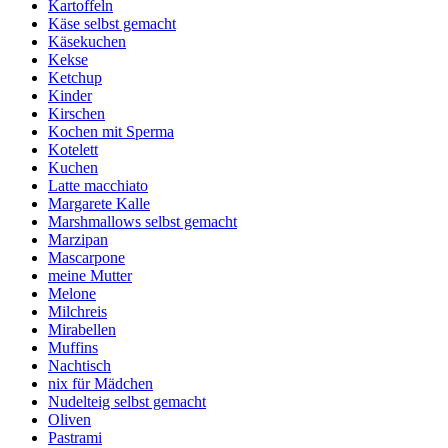
Kartoffeln
Käse selbst gemacht
Käsekuchen
Kekse
Ketchup
Kinder
Kirschen
Kochen mit Sperma
Kotelett
Kuchen
Latte macchiato
Margarete Kalle
Marshmallows selbst gemacht
Marzipan
Mascarpone
meine Mutter
Melone
Milchreis
Mirabellen
Muffins
Nachtisch
nix für Mädchen
Nudelteig selbst gemacht
Oliven
Pastrami