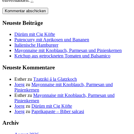
einverstanden.
*
Neueste Beiträge
Dürüm mit Cig Köfte
Putencurry mit Aprikosen und Bananen
Italienische Hamburger
Mayonnaise mit Knoblauch, Parmesan und Pinienkernen
Ketchup aus getrockneten Tomaten und Balsamico
Neueste Kommentare
Esther
zu
Tzatziki á la Glatzkoch
Joerg
zu
Mayonnaise mit Knoblauch, Parmesan und
Pinienkernen
Esther
zu
Mayonnaise mit Knoblauch, Parmesan und
Pinienkernen
Joerg
zu
Dürüm mit Cig Köfte
Joerg
zu
Paprikapaste – Biber salcasi
Archiv