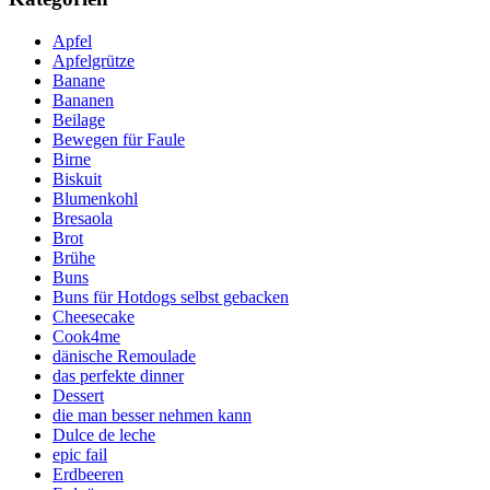
Apfel
Apfelgrütze
Banane
Bananen
Beilage
Bewegen für Faule
Birne
Biskuit
Blumenkohl
Bresaola
Brot
Brühe
Buns
Buns für Hotdogs selbst gebacken
Cheesecake
Cook4me
dänische Remoulade
das perfekte dinner
Dessert
die man besser nehmen kann
Dulce de leche
epic fail
Erdbeeren