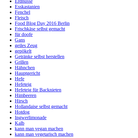
Erdnüsse
Esskastanien
Fenchel
Fleisch
Food Blog Day 2016 Berlin
Frischkäse selbst gemacht
für doofe
Gans
geiles Zeug
gepökelt
Getränke selbst herstellen
Grillen
Hähnchen
Hauptgericht
Hefe
Hefeteig
Hefeteig für Backnieten
Himbeeren
Hirsch
Hollandaise selbst gemacht
Hotdog
Ingwerlimonade
Kalb
kann man vegan machen
kann man vegetarisch machen