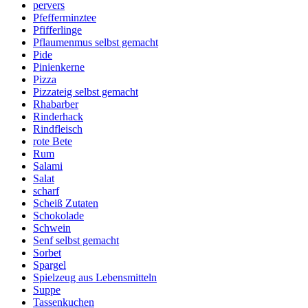
pervers
Pfefferminztee
Pfifferlinge
Pflaumenmus selbst gemacht
Pide
Pinienkerne
Pizza
Pizzateig selbst gemacht
Rhabarber
Rinderhack
Rindfleisch
rote Bete
Rum
Salami
Salat
scharf
Scheiß Zutaten
Schokolade
Schwein
Senf selbst gemacht
Sorbet
Spargel
Spielzeug aus Lebensmitteln
Suppe
Tassenkuchen