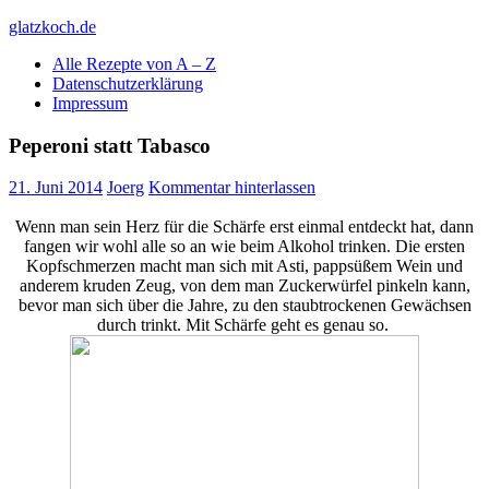
Skip
glatzkoch.de
to
Alle Rezepte von A – Z
content
Kochen für Doofe und Genießer
Datenschutzerklärung
Impressum
Peperoni statt Tabasco
21. Juni 2014
Joerg
Kommentar hinterlassen
Wenn man sein Herz für die Schärfe erst einmal entdeckt hat, dann
fangen wir wohl alle so an wie beim Alkohol trinken. Die ersten
Kopfschmerzen macht man sich mit Asti, pappsüßem Wein und
anderem kruden Zeug, von dem man Zuckerwürfel pinkeln kann,
bevor man sich über die Jahre, zu den staubtrockenen Gewächsen
durch trinkt. Mit Schärfe geht es genau so.