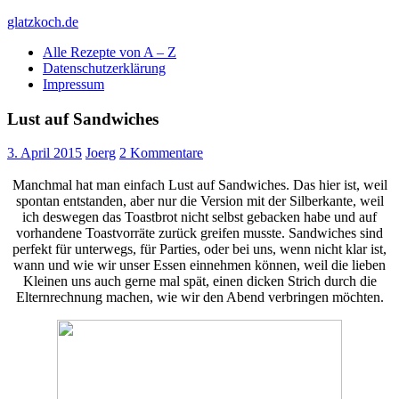
Skip
glatzkoch.de
to
Alle Rezepte von A – Z
content
Kochen für Doofe und Genießer
Datenschutzerklärung
Impressum
Lust auf Sandwiches
3. April 2015
Joerg
2 Kommentare
Manchmal hat man einfach Lust auf Sandwiches. Das hier ist, weil
spontan entstanden, aber nur die Version mit der Silberkante, weil
ich deswegen das Toastbrot nicht selbst gebacken habe und auf
vorhandene Toastvorräte zurück greifen musste. Sandwiches sind
perfekt für unterwegs, für Parties, oder bei uns, wenn nicht klar ist,
wann und wie wir unser Essen einnehmen können, weil die lieben
Kleinen uns auch gerne mal spät, einen dicken Strich durch die
Elternrechnung machen, wie wir den Abend verbringen möchten.