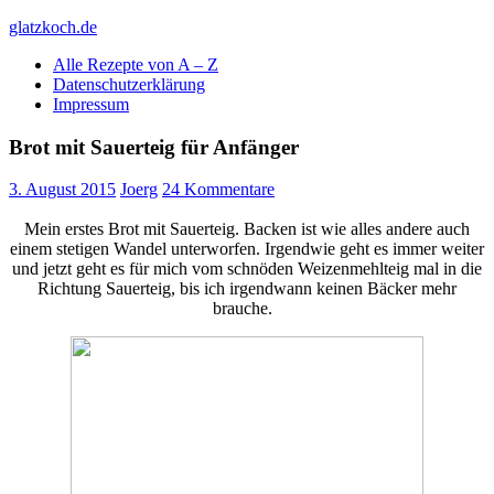
Skip
glatzkoch.de
to
Alle Rezepte von A – Z
content
Kochen für Doofe und Genießer
Datenschutzerklärung
Impressum
Brot mit Sauerteig für Anfänger
3. August 2015
Joerg
24 Kommentare
Mein erstes Brot mit Sauerteig. Backen ist wie alles andere auch
einem stetigen Wandel unterworfen. Irgendwie geht es immer weiter
und jetzt geht es für mich vom schnöden Weizenmehlteig mal in die
Richtung Sauerteig, bis ich irgendwann keinen Bäcker mehr
brauche.