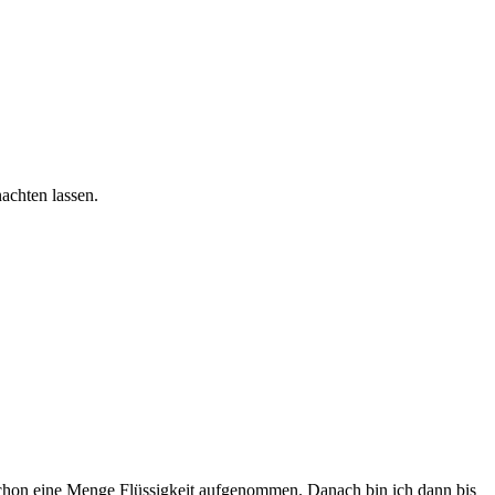
achten lassen.
schon eine Menge Flüssigkeit aufgenommen. Danach bin ich dann bis