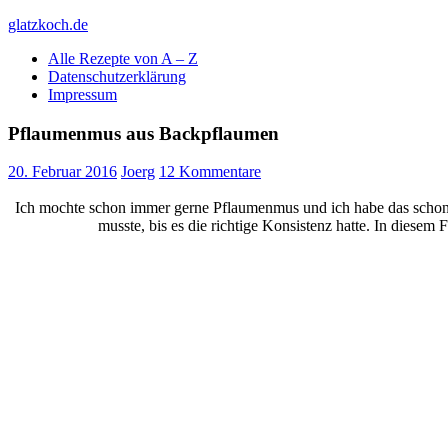
Skip
glatzkoch.de
to
Alle Rezepte von A – Z
content
Kochen für Doofe und Genießer
Datenschutzerklärung
Impressum
Pflaumenmus aus Backpflaumen
20. Februar 2016
Joerg
12 Kommentare
Ich mochte schon immer gerne Pflaumenmus und ich habe das schon m
musste, bis es die richtige Konsistenz hatte. In diesem