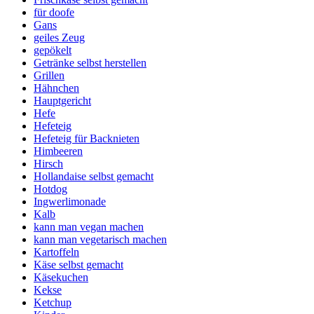
für doofe
Gans
geiles Zeug
gepökelt
Getränke selbst herstellen
Grillen
Hähnchen
Hauptgericht
Hefe
Hefeteig
Hefeteig für Backnieten
Himbeeren
Hirsch
Hollandaise selbst gemacht
Hotdog
Ingwerlimonade
Kalb
kann man vegan machen
kann man vegetarisch machen
Kartoffeln
Käse selbst gemacht
Käsekuchen
Kekse
Ketchup