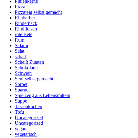
Pinienkerne
Pizza
Pizzateig selbst gemacht
Rhabarber
Rinderhack
Rindfleisch
rote Bete
Rum
Salami
Salat
scharf
Scheiß Zutaten
Schokolade
Schwein
Senf selbst gemacht
Sorbet
Spargel
Spielzeug aus Lebensmitteln
Suppe
Tassenkuchen
Tofu
Uncategorized
Uncategorized
vegan
vegetarisch