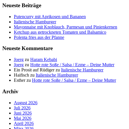
Neueste Beiträge
Putencurry mit Aprikosen und Bananen
Italienische Hamburger
Mayonnaise mit Knoblauch, Parmesan und Pinienkernen
Ketchup aus getrockneten Tomaten und Balsamico
Polenta fries aus der Pfanne
Neueste Kommentare
Joerg
zu
Haram Kebabi
Joerg
zu
Hotte rote Soße / Salsa / Ezme – Deine Mutter
Ein Prosit auf Rüdiger
zu
Italienische Hamburger
Haifisch
zu
Italienische Hamburger
Esther
zu
Hotte rote Soße / Salsa / Ezme – Deine Mutter
Archiv
August 2026
Juli 2026
Juni 2026
Mai 2026
April 2026
März 2026