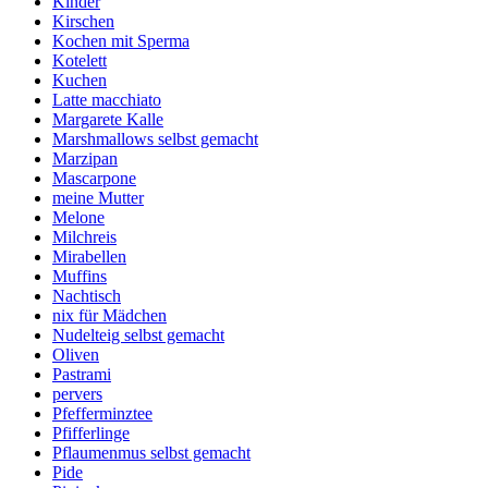
Kinder
Kirschen
Kochen mit Sperma
Kotelett
Kuchen
Latte macchiato
Margarete Kalle
Marshmallows selbst gemacht
Marzipan
Mascarpone
meine Mutter
Melone
Milchreis
Mirabellen
Muffins
Nachtisch
nix für Mädchen
Nudelteig selbst gemacht
Oliven
Pastrami
pervers
Pfefferminztee
Pfifferlinge
Pflaumenmus selbst gemacht
Pide