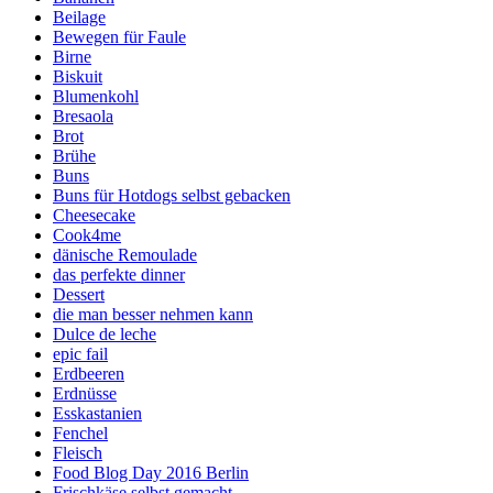
Beilage
Bewegen für Faule
Birne
Biskuit
Blumenkohl
Bresaola
Brot
Brühe
Buns
Buns für Hotdogs selbst gebacken
Cheesecake
Cook4me
dänische Remoulade
das perfekte dinner
Dessert
die man besser nehmen kann
Dulce de leche
epic fail
Erdbeeren
Erdnüsse
Esskastanien
Fenchel
Fleisch
Food Blog Day 2016 Berlin
Frischkäse selbst gemacht