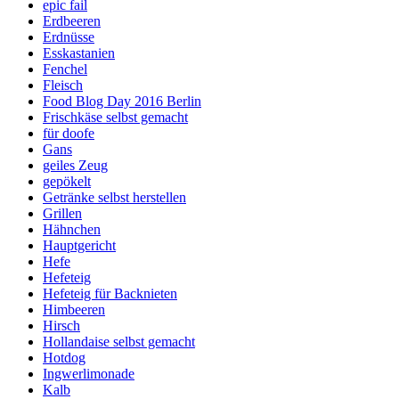
epic fail
Erdbeeren
Erdnüsse
Esskastanien
Fenchel
Fleisch
Food Blog Day 2016 Berlin
Frischkäse selbst gemacht
für doofe
Gans
geiles Zeug
gepökelt
Getränke selbst herstellen
Grillen
Hähnchen
Hauptgericht
Hefe
Hefeteig
Hefeteig für Backnieten
Himbeeren
Hirsch
Hollandaise selbst gemacht
Hotdog
Ingwerlimonade
Kalb