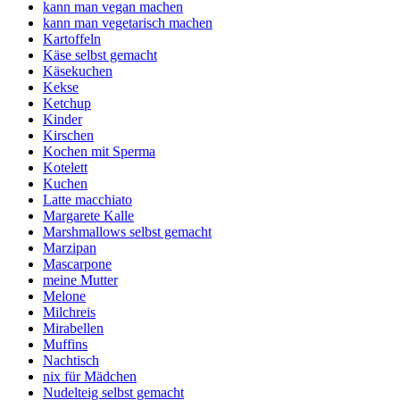
kann man vegan machen
kann man vegetarisch machen
Kartoffeln
Käse selbst gemacht
Käsekuchen
Kekse
Ketchup
Kinder
Kirschen
Kochen mit Sperma
Kotelett
Kuchen
Latte macchiato
Margarete Kalle
Marshmallows selbst gemacht
Marzipan
Mascarpone
meine Mutter
Melone
Milchreis
Mirabellen
Muffins
Nachtisch
nix für Mädchen
Nudelteig selbst gemacht