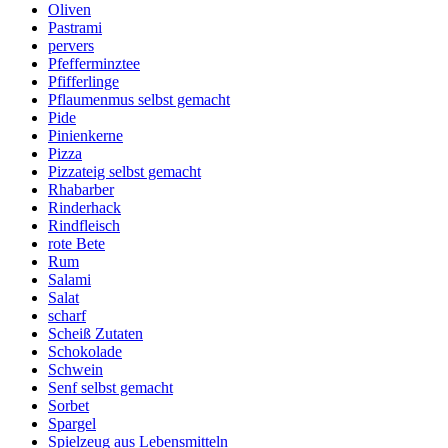
Oliven
Pastrami
pervers
Pfefferminztee
Pfifferlinge
Pflaumenmus selbst gemacht
Pide
Pinienkerne
Pizza
Pizzateig selbst gemacht
Rhabarber
Rinderhack
Rindfleisch
rote Bete
Rum
Salami
Salat
scharf
Scheiß Zutaten
Schokolade
Schwein
Senf selbst gemacht
Sorbet
Spargel
Spielzeug aus Lebensmitteln