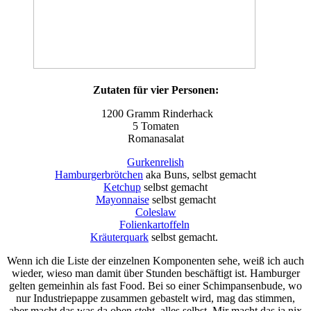
Zutaten für vier Personen:
1200 Gramm Rinderhack
5 Tomaten
Romanasalat
Gurkenrelish
Hamburgerbrötchen
aka Buns, selbst gemacht
Ketchup
selbst gemacht
Mayonnaise
selbst gemacht
Coleslaw
Folienkartoffeln
Kräuterquark
selbst gemacht.
Wenn ich die Liste der einzelnen Komponenten sehe, weiß ich auch
wieder, wieso man damit über Stunden beschäftigt ist. Hamburger
gelten gemeinhin als fast Food. Bei so einer Schimpansenbude, wo
nur Industriepappe zusammen gebastelt wird, mag das stimmen,
aber macht das was da oben steht, alles selbst. Mir macht das ja nix