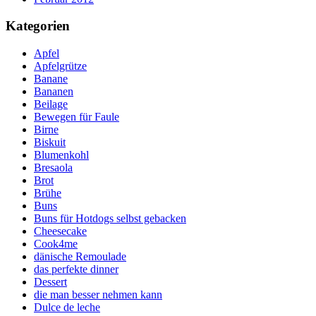
Kategorien
Apfel
Apfelgrütze
Banane
Bananen
Beilage
Bewegen für Faule
Birne
Biskuit
Blumenkohl
Bresaola
Brot
Brühe
Buns
Buns für Hotdogs selbst gebacken
Cheesecake
Cook4me
dänische Remoulade
das perfekte dinner
Dessert
die man besser nehmen kann
Dulce de leche