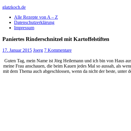
Skip
glatzkoch.de
to
Alle Rezepte von A – Z
content
Kochen für Doofe und Genießer
Datenschutzerklärung
Impressum
Paniertes Rinderschnitzel mit Kartoffelstiften
17. Januar 2015
Joerg
7 Kommentare
Guten Tag, mein Name ist Jörg Heilemann und ich bin von Haus aus 
meine Frau anschauen, die beim Kauen jedes Mal so aussah, als wenn 
mit dem Thema auch abgeschlossen, wenn da nicht der beste, unter 