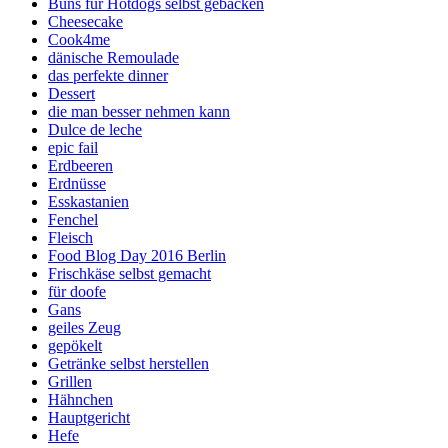
Buns für Hotdogs selbst gebacken
Cheesecake
Cook4me
dänische Remoulade
das perfekte dinner
Dessert
die man besser nehmen kann
Dulce de leche
epic fail
Erdbeeren
Erdnüsse
Esskastanien
Fenchel
Fleisch
Food Blog Day 2016 Berlin
Frischkäse selbst gemacht
für doofe
Gans
geiles Zeug
gepökelt
Getränke selbst herstellen
Grillen
Hähnchen
Hauptgericht
Hefe