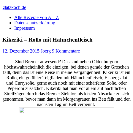
Skip
glatzkoch.de
to
Alle Rezepte von A – Z
content
Kochen für Doofe und Genießer
Datenschutzerklärung
Impressum
Kikeriki – Rollo mit Hähnchenfleisch
12. Dezember 2015
Joerg
9 Kommentare
Sind Bremer anwesend? Das sind neben Oldenburgern
höchstwahrscheinlich die einzigen, bei denen gerade der Groschen
fällt, denn das ist eine Reise in meine Vergangenheit. Kikeriki ist ein
Rollo, ein gefüllter Teigfladen mit Hähnchenfleisch, Eisbergsalat
und Currysoße, gerne auch noch mit einer schärferen Soße, oder
Peperoni zusätzlich. Kikeriki hat man vor allem auf nächtlichen
Streifzügen durch das Bremer Steintor, als letzten Absacker zu sich
genommen, bevor man dann im Morgengrauen ins Bett fällt und den
nächsten Tag im Bett verpennt.