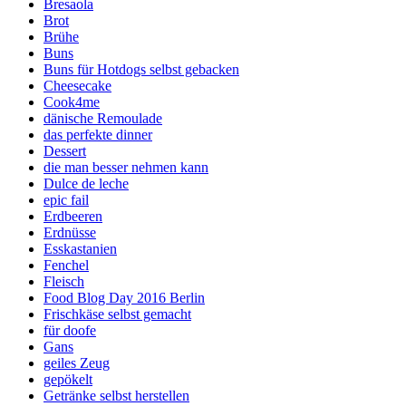
Bresaola
Brot
Brühe
Buns
Buns für Hotdogs selbst gebacken
Cheesecake
Cook4me
dänische Remoulade
das perfekte dinner
Dessert
die man besser nehmen kann
Dulce de leche
epic fail
Erdbeeren
Erdnüsse
Esskastanien
Fenchel
Fleisch
Food Blog Day 2016 Berlin
Frischkäse selbst gemacht
für doofe
Gans
geiles Zeug
gepökelt
Getränke selbst herstellen