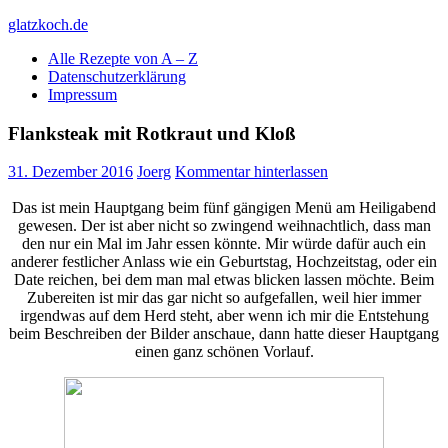
Skip
glatzkoch.de
to
Alle Rezepte von A – Z
content
Kochen für Doofe und Genießer
Datenschutzerklärung
Impressum
Flanksteak mit Rotkraut und Kloß
31. Dezember 2016
Joerg
Kommentar hinterlassen
Das ist mein Hauptgang beim fünf gängigen Menü am Heiligabend
gewesen. Der ist aber nicht so zwingend weihnachtlich, dass man
den nur ein Mal im Jahr essen könnte. Mir würde dafür auch ein
anderer festlicher Anlass wie ein Geburtstag, Hochzeitstag, oder ein
Date reichen, bei dem man mal etwas blicken lassen möchte. Beim
Zubereiten ist mir das gar nicht so aufgefallen, weil hier immer
irgendwas auf dem Herd steht, aber wenn ich mir die Entstehung
beim Beschreiben der Bilder anschaue, dann hatte dieser Hauptgang
einen ganz schönen Vorlauf.