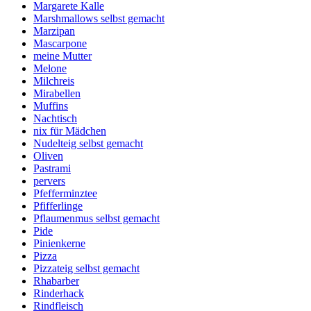
Margarete Kalle
Marshmallows selbst gemacht
Marzipan
Mascarpone
meine Mutter
Melone
Milchreis
Mirabellen
Muffins
Nachtisch
nix für Mädchen
Nudelteig selbst gemacht
Oliven
Pastrami
pervers
Pfefferminztee
Pfifferlinge
Pflaumenmus selbst gemacht
Pide
Pinienkerne
Pizza
Pizzateig selbst gemacht
Rhabarber
Rinderhack
Rindfleisch