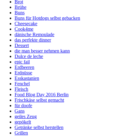
Brot
Brühe
Buns
Buns für Hotdogs selbst gebacken
Cheesecake
Cook4me
dänische Remoulade
das perfekte dinner
Dessert
die man besser nehmen kann
Dulce de leche
epic fail
Erdbeeren
Erdnüsse
Esskastanien
Fenchel
Fleisch
Food Blog Day 2016 Berlin
Frischkäse selbst gemacht
für doofe
Gans
geiles Zeug
gepökelt
Getränke selbst herstellen
Grillen