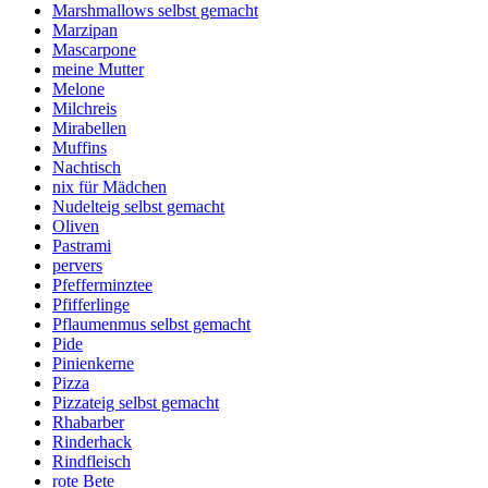
Marshmallows selbst gemacht
Marzipan
Mascarpone
meine Mutter
Melone
Milchreis
Mirabellen
Muffins
Nachtisch
nix für Mädchen
Nudelteig selbst gemacht
Oliven
Pastrami
pervers
Pfefferminztee
Pfifferlinge
Pflaumenmus selbst gemacht
Pide
Pinienkerne
Pizza
Pizzateig selbst gemacht
Rhabarber
Rinderhack
Rindfleisch
rote Bete