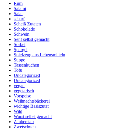
Rum
Salami
Salat
scharf
Scheiß Zutaten
Schokolade
Schwein
Senf selbst gemacht
Sorbet
Spargel
Spielzeug aus Lebensmitteln
Suppe
Tassenkuchen
Tofu
Uncategorized
Uncategorized
vegan
vegetarisch
Vorspeise
Weihnachtsbäckerei
wichtige Basiszutat
Wild
Wurst selbst gemacht
Zauberstab
Zwetschgen