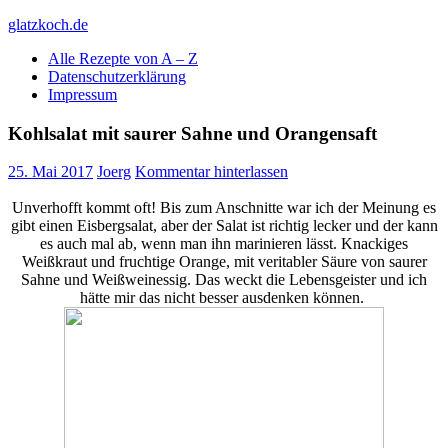
Skip
glatzkoch.de
to
Alle Rezepte von A – Z
content
Kochen für Doofe und Genießer
Datenschutzerklärung
Impressum
Kohlsalat mit saurer Sahne und Orangensaft
25. Mai 2017
Joerg
Kommentar hinterlassen
Unverhofft kommt oft! Bis zum Anschnitte war ich der Meinung es
gibt einen Eisbergsalat, aber der Salat ist richtig lecker und der kann
es auch mal ab, wenn man ihn marinieren lässt. Knackiges
Weißkraut und fruchtige Orange, mit veritabler Säure von saurer
Sahne und Weißweinessig. Das weckt die Lebensgeister und ich
hätte mir das nicht besser ausdenken können.