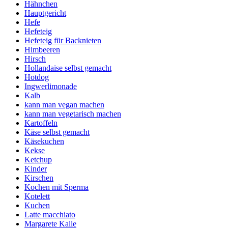
Hähnchen
Hauptgericht
Hefe
Hefeteig
Hefeteig für Backnieten
Himbeeren
Hirsch
Hollandaise selbst gemacht
Hotdog
Ingwerlimonade
Kalb
kann man vegan machen
kann man vegetarisch machen
Kartoffeln
Käse selbst gemacht
Käsekuchen
Kekse
Ketchup
Kinder
Kirschen
Kochen mit Sperma
Kotelett
Kuchen
Latte macchiato
Margarete Kalle