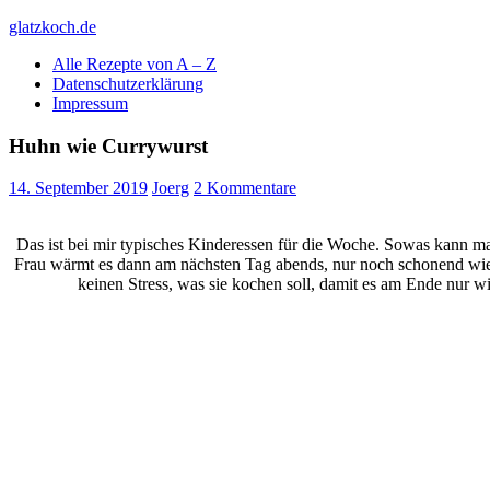
Skip
glatzkoch.de
to
Alle Rezepte von A – Z
content
Kochen für Doofe und Genießer
Datenschutzerklärung
Impressum
Huhn wie Currywurst
14. September 2019
Joerg
2 Kommentare
Das ist bei mir typisches Kinderessen für die Woche. Sowas kann ma
Frau wärmt es dann am nächsten Tag abends, nur noch schonend wied
keinen Stress, was sie kochen soll, damit es am Ende nur w