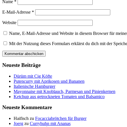
Name
*
E-Mail-Adresse
*
Website
Name, E-Mail-Adresse und Website in diesem Browser für meine
Mit der Nutzung dieses Formulars erklärst du dich mit der Speic
Neueste Beiträge
Dürüm mit Cig Köfte
Putencurry mit Aprikosen und Bananen
Italienische Hamburger
Mayonnaise mit Knoblauch, Parmesan und Pinienkernen
Ketchup aus getrockneten Tomaten und Balsamico
Neueste Kommentare
Haifisch
zu
Focacciabrötchen für Burger
Joerg
zu
Curryhuhn mit Ananas