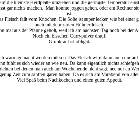
uf die kleinste Herdplatte umziehen und die geringste Temperatur einst
müsst gar nichts machen. Man könnte joggen gehen, oder am Rechner sit
ist.
 Fleisch fällt vom Knochen. Die Soße ist super lecker, wie bei einer 
auch mit dem zarten Hühnerfleisch.
on mal aus der Pfanne geholt, weil ich am nächsten Tag noch bei der Arb
Noch ein bisschen Currypulver drauf.
Grünkraut ist obligat.
noch warm gemacht werden müssen. Das Fleisch wird dann auch nur auf 
nn fühlt es sich wieder an wie neu. Da kann eigentlich nichts schiefgeh
richten bei denen man auch am Wochenende nicht sagt, nee nur an Werkt
ur genug Zeit zum sanften garen haben. Da es sich am Vorabend von allei
Viel Spaß beim Nachkochen und einen guten Appetit.