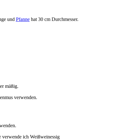
enge und
Pfanne
hat 30 cm Durchmesser.
her mäßig.
umenmus verwenden.
rwenden.
ür verwende ich Weißweinessig