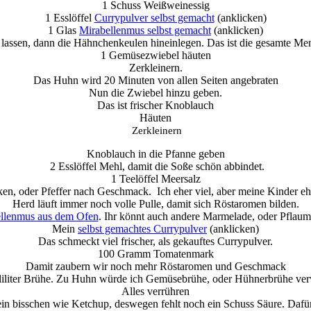
1 Schuss Weißweinessig
1 Esslöffel
Currypulver selbst gemacht
(anklicken)
1 Glas
Mirabellenmus selbst gemacht
(anklicken)
lassen, dann die Hähnchenkeulen hineinlegen. Das ist die gesamte M
1 Gemüsezwiebel häuten
Zerkleinern.
Das Huhn wird 20 Minuten von allen Seiten angebraten
Nun die Zwiebel hinzu geben.
Das ist frischer Knoblauch
Häuten
Zerkleinern
Knoblauch in die Pfanne geben
2 Esslöffel Mehl, damit die Soße schön abbindet.
1 Teelöffel Meersalz
ken, oder Pfeffer nach Geschmack. Ich eher viel, aber meine Kinder e
Herd läuft immer noch volle Pulle, damit sich Röstaromen bilden.
llenmus aus dem Ofen
. Ihr könnt auch andere Marmelade, oder Pfla
Mein
selbst gemachtes Currypulver
(anklicken)
Das schmeckt viel frischer, als gekauftes Currypulver.
100 Gramm Tomatenmark
Damit zaubern wir noch mehr Röstaromen und Geschmack
liliter Brühe. Zu Huhn würde ich Gemüsebrühe, oder Hühnerbrühe ve
Alles verrühren
ein bisschen wie Ketchup, deswegen fehlt noch ein Schuss Säure. Daf