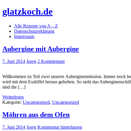
Skip
glatzkoch.de
to
content
Alle Rezepte von A – Z
Kochen für Doofe und Genießer
Datenschutzerklärung
Impressum
Aubergine mit Aubergine
7. Juni 2014
Joerg
2 Kommentare
Willkommen zu Teil zwei unserer Auberginenmission. Immer noch lecke
wird mit dem Esslöffel heraus gehoben. So sieht das Auberginenschi
sind die […]
Weiterlesen
Kategorie:
Uncategorized
,
Uncategorized
Möhren aus dem Ofen
7. Juni 2014
Joerg
Kommentar hinterlassen