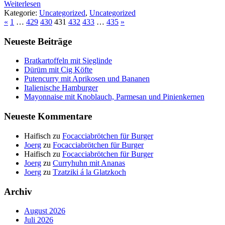
Weiterlesen
Kategorie:
Uncategorized
,
Uncategorized
«
1
…
429
430
431
432
433
…
435
»
Neueste Beiträge
Bratkartoffeln mit Sieglinde
Dürüm mit Cig Köfte
Putencurry mit Aprikosen und Bananen
Italienische Hamburger
Mayonnaise mit Knoblauch, Parmesan und Pinienkernen
Neueste Kommentare
Haifisch
zu
Focacciabrötchen für Burger
Joerg
zu
Focacciabrötchen für Burger
Haifisch
zu
Focacciabrötchen für Burger
Joerg
zu
Curryhuhn mit Ananas
Joerg
zu
Tzatziki á la Glatzkoch
Archiv
August 2026
Juli 2026