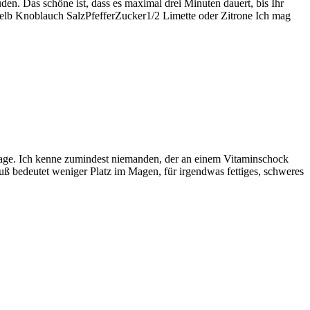
n. Das schöne ist, dass es maximal drei Minuten dauert, bis Ihr
Eigelb Knoblauch SalzPfefferZucker1/2 Limette oder Zitrone Ich mag
eilage. Ich kenne zumindest niemanden, der an einem Vitaminschock
uß bedeutet weniger Platz im Magen, für irgendwas fettiges, schweres